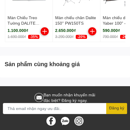
Màn Chiếu Treo
Màn chiếu chân Dalite
Màn chiếu du l
Tường DALITE
150'' PW150TS
Yaber 100" - S
PW96WS 120" inch tỉ
sung hoàn hảo
1.100.000₫
2.650.000₫
590.000₫
lệ 4:3
máy chiếu Yab
1.690.000₫
3.290.000₫
790.000₫
-35%
-20%
-26%
Sản phẩm cùng khoảng giá
Bạn muốn nhận khuyến mãi
đặc biệt? Đăng ký ngay.
Đăng ký