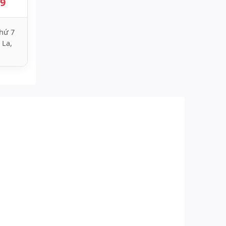
89
hứ 7
 La,