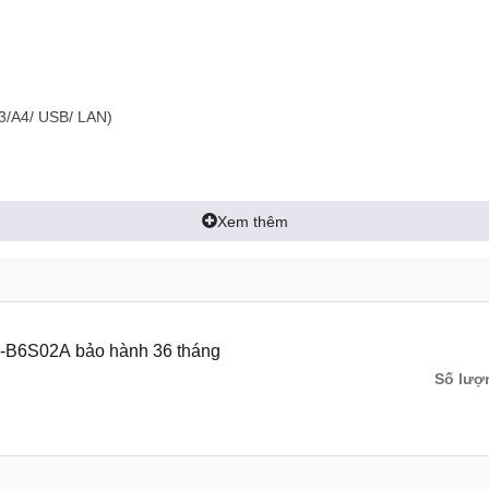
3/A4/ USB/ LAN)
Xem thêm
6N-B6S02A bảo hành 36 tháng
Số lượ
ay 2: 250 tờ/ Khay giấy ra: 250 tờ.