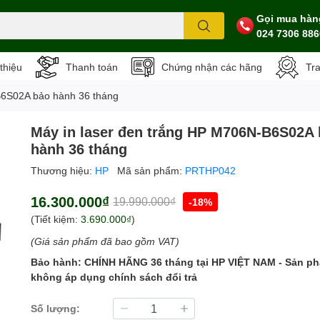
Gọi mua hàn
024 7306 886
 thiệu
Thanh toán
Chứng nhận các hãng
Tr
-B6S02A bảo hành 36 tháng
Máy in laser đen trắng HP M706N-B6S02A
hành 36 tháng
Thương hiệu:
HP
Mã sản phẩm:
PRTHP042
16.300.000₫
19.990.000₫
-18%
(Tiết kiệm:
3.690.000₫
)
(Giá sản phẩm đã bao gồm VAT)
Bảo hành: CHÍNH HÃNG 36 tháng tại HP VIỆT NAM - Sản p
không áp dụng chính sách đổi trả
Số lượng: