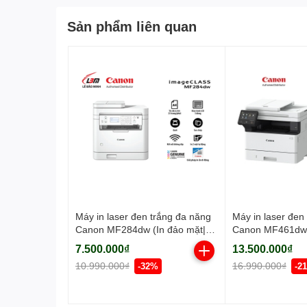
Sản phẩm liên quan
Máy in laser đen trắng đa năng
Máy in laser đen
Canon MF284dw (In đảo mặt|
Canon MF461dw
Copy| Scan| ADF A4| A5| USB|
7.500.000₫
13.500.000₫
LAN| WIFI)
10.990.000₫
16.990.000₫
-32%
-2