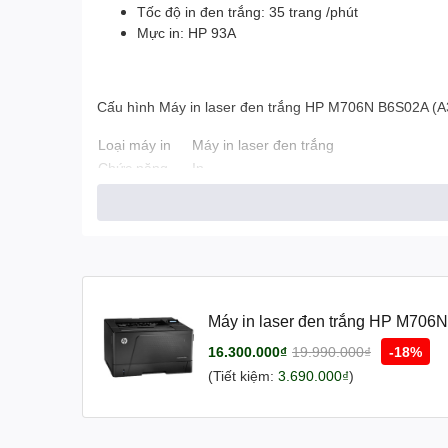
Tốc độ in đen trắng: 35 trang /phút
Mực in: HP 93A
Cấu hình Máy in laser đen trắng HP M706N B6S02A (A
Loại máy in
Máy in laser đen trắng
Chức năng
In
Khổ giấy
A3/A4
Bộ nhớ
256Mb
Tốc độ in
35 PPM khổ A4, 18 PPM khổ A3
In đảo mặt
Không
ADF
Không
Độ phân giải
1200 x 1200 dpi
Máy in laser đen trắng HP M70
Cổng giao tiếp
USB/ LAN
Dùng mực
HP CZ192A
16.300.000₫
19.990.000₫
-18%
Mô tả khác
Khay giấy vào: Khay đa năng: 100 tờ/ Kh
(Tiết kiệm:
3.690.000₫
)
Kích thước
500mm x 840mm x 295 mm
Trọng lượng
17 Kg
Xuất xứ
Chính hãng