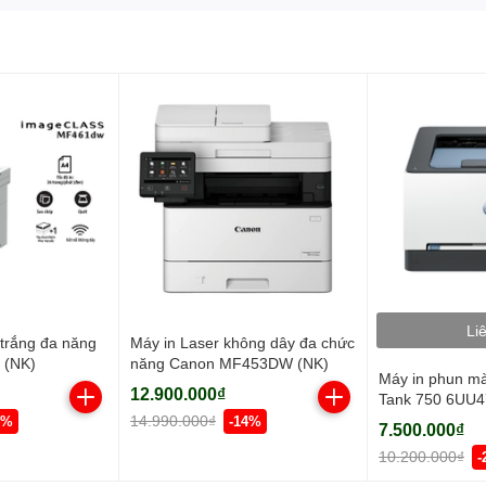
Li
 trắng đa năng
Máy in Laser không dây đa chức
 (NK)
năng Canon MF453DW (NK)
Máy in phun m
12.900.000₫
Tank 750 6UU47
Copy/ Scan/ Đả
14.990.000₫
1%
-14%
7.500.000₫
USB/ WIFI)
10.200.000₫
-