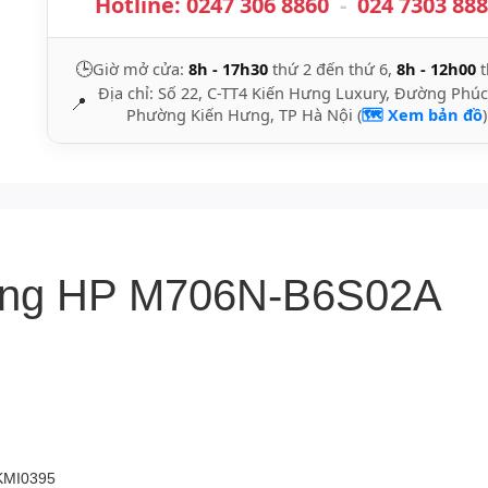
Hotline:
0247 306 8860
-
024 7303 88
🕒
Giờ mở cửa:
8h - 17h30
thứ 2 đến thứ 6,
8h - 12h00
t
Địa chỉ: Số 22, C-TT4 Kiến Hưng Luxury, Đường Phúc
📍
Phường Kiến Hưng, TP Hà Nội (
🗺️ Xem bản đồ
)
trắng HP M706N-B6S02A
PKMI0395