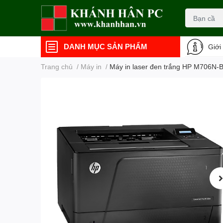
DANH MỤC SẢN PHẨM
Giới
Trang chủ
/
Máy in
/
Máy in laser đen trắng HP M706N