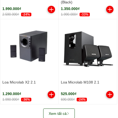
(Black)
1.990.000₫
1.350.000₫
2.590.000₫
1.990.000₫
-24%
-33%
Loa Microlab X2 2.1
Loa Microlab M108 2.1
1.290.000₫
525.000₫
1.990.000₫
690.000₫
-36%
-24%
Xem tất cả