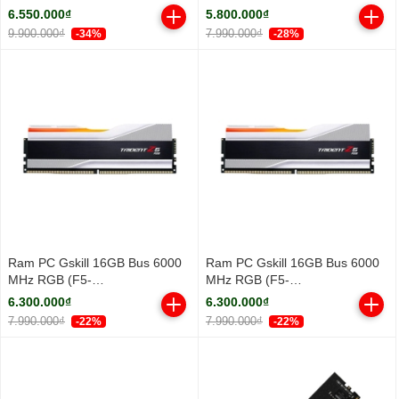
3.3Ghz/ Turbo 5.3GHz/ 18
DDR5 5600MHz
6.550.000₫
5.800.000₫
Cores/ 18 Threads/ Cache
9.900.000₫
7.990.000₫
-34%
-28%
30MB)
Ram PC Gskill 16GB Bus 6000
Ram PC Gskill 16GB Bus 6000
MHz RGB (F5-
MHz RGB (F5-
6000J3636F16GX1-TZ5RW)
6000J3636F16GX1-TZ5RS)
6.300.000₫
6.300.000₫
7.990.000₫
7.990.000₫
-22%
-22%