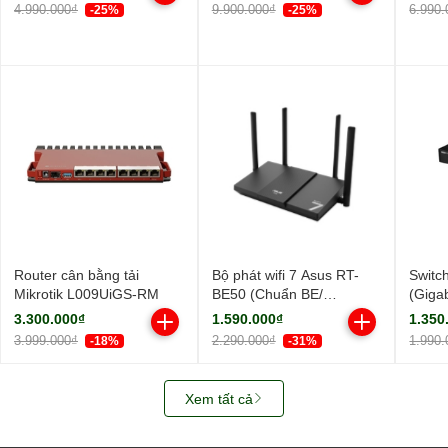
ngoài, 1 ăng-ten ngầm/
ngoài
4.990.000₫
9.900.000₫
6.990.
-25%
-25%
AIMesh)
Router cân bằng tải
Bộ phát wifi 7 Asus RT-
Switc
Mikrotik L009UiGS-RM
BE50 (Chuẩn BE/
(Giga
BE3600Mbps/ 4 Ăng-ten
Cổng/
3.300.000₫
1.590.000₫
1.350
ngoài/ Wifi Mesh/ 45User)
3.999.000₫
2.290.000₫
1.990.
-18%
-31%
Xem tất cả