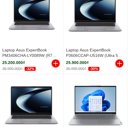
Laptop Asus ExpertBook
Laptop Asus ExpertBook
PM3406CHA-LY0089W (R7
P3606CCAP-U516W (Ultra 5
8840HS/ 16GB/ 512GB SSD/ 14
225H/ 16GB/ 512GB SSD/ 16
25.200.000₫
25.900.000₫
inch WUXGA/ Win11/ Grey/ Vỏ
inch WUXGA/ Win11/ Grey)
36.990.000₫
36.990.000₫
-32%
-30%
nhôm)