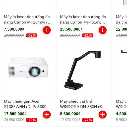
Máy in laser đen trắng đa
Máy in laser đen trắng đa
Máy i
năng Canon MF284dw (In
năng Canon MF461dw
đa ch
đảo mặt| Copy| Scan| ADF
(NK)
MF45
7.500.000₫
13.500.000₫
12.90
A4| A5| USB| LAN| WIFI)
10.990.000₫
16.990.000₫
14.99
-32%
-21%
Máy chiếu gần Acer
Máy chiếu vật thể
Máy c
S1386WHN (DLP/ 3600
WINDORA DN-860H (Độ
WIND
Ansi Lumens/ WXGA)
sáng sắc nét/ Full HD)
sáng s
17.990.000₫
9.600.000₫
4.900
24.990.000₫
12.990.000₫
5.990.
-29%
-27%