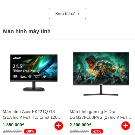
nhôm/ 2Y)
Xem tất cả
Màn hình máy tính
Màn hình Acer EK221Q G3
Màn hình gaming E-Dra
(21.5Inch/ Full HD/ 1ms/ 120Hz/
EGM27F180PVS (27Inch/ Full
250cd/m2/ IPS)
HD/ 1ms/ 180Hz/ 250cd/m2/
1.850.000₫
2.290.000₫
IPS)
2.990.000₫
2.990.000₫
-39%
-24%