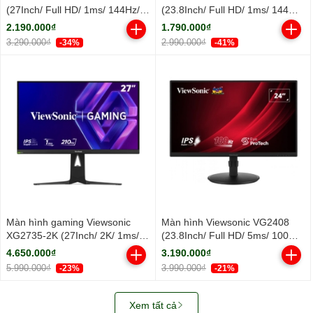
(27Inch/ Full HD/ 1ms/ 144Hz/
(23.8Inch/ Full HD/ 1ms/ 144Hz/
300cd/m2/ IPS)
300cd/m2/ IPS)
2.190.000₫
1.790.000₫
3.290.000₫
2.990.000₫
-34%
-41%
Màn hình gaming Viewsonic
Màn hình Viewsonic VG2408
XG2735-2K (27Inch/ 2K/ 1ms/
(23.8Inch/ Full HD/ 5ms/ 100HZ/
210Hz/ 400cd/m2/ IPS)
250cd/m2/ LED/ Tích hợp Loa)
4.650.000₫
3.190.000₫
5.990.000₫
3.990.000₫
-23%
-21%
Xem tất cả