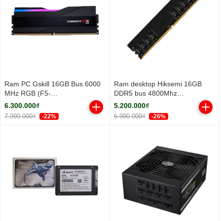
Ram PC Gskill 16GB Bus 6000
Ram desktop Hiksemi 16GB
MHz RGB (F5-
DDR5 bus 4800Mhz
6000J3636F16GX1-TZ5RK)
(HSC516U48Z1-16G)
6.300.000₫
5.200.000₫
7.990.000₫
6.990.000₫
-22%
-26%