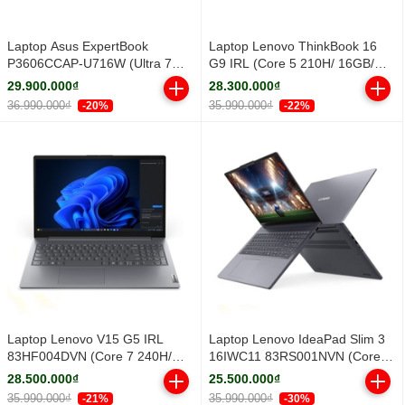
Laptop Asus ExpertBook
Laptop Lenovo ThinkBook 16
P3606CCAP-U716W (Ultra 7
G9 IRL (Core 5 210H/ 16GB/
255H/ 16GB/ 512GB SSD/ 16
512GB SSD/ 16 inch WUXGA/
29.900.000₫
28.300.000₫
inch WUXGA/ Win11/ Grey)
Win11/ Grey/ Vỏ nhôm/ 2Y)
36.990.000₫
35.990.000₫
-20%
-22%
Laptop Lenovo V15 G5 IRL
Laptop Lenovo IdeaPad Slim 3
83HF004DVN (Core 7 240H/
16IWC11 83RS001NVN (Core 5
16GB/ 512GB SSD/ 15.6 inch
320H/ 16GB/ 512GB SSD/ 16
28.500.000₫
25.500.000₫
FHD/ Win11/ Grey/ 2Y)
inch WUXGA/ Win11/ Grey/ Vỏ
35.990.000₫
35.990.000₫
-21%
-30%