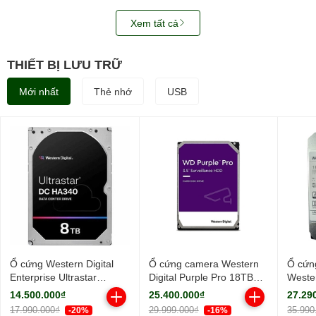
Xem tất cả
THIẾT BỊ LƯU TRỮ
Mới nhất
Thẻ nhớ
USB
Ổ cứng Western Digital
Ổ cứng camera Western
Ổ cứn
Enterprise Ultrastar
Digital Purple Pro 18TB
Wester
HA340 8TB 7200RPM
WD181PURP (3.5Inch/
18TB
14.500.000₫
25.400.000₫
27.29
256MB-
7200rpm/ Cache 256MB/
WUH7
17.990.000₫
29.999.000₫
35.990
-20%
-16%