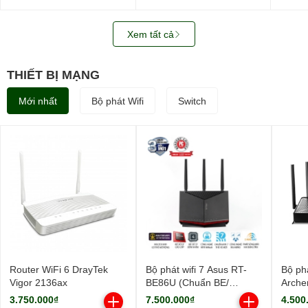
WUS721208BLE6L4
SATA3)
0B487
3.5in
512M
Xem tất cả
THIẾT BỊ MẠNG
Mới nhất
Bộ phát Wifi
Switch
Router WiFi 6 DrayTek
Bộ phát wifi 7 Asus RT-
Bộ phá
Vigor 2136ax
BE86U (Chuẩn BE/
Arche
BE6800Mbps/ 3 Ăng-ten
9700M
3.750.000₫
7.500.000₫
4.500