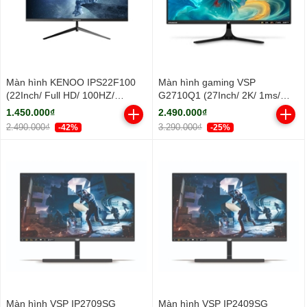
Màn hình KENOO IPS22F100
Màn hình gaming VSP
(22Inch/ Full HD/ 100HZ/
G2710Q1 (27Inch/ 2K/ 1ms/
250cd/m2/ IPS)
100HZ/ 300cd/m2/ IPS)
1.450.000₫
2.490.000₫
2.490.000₫
3.290.000₫
-42%
-25%
Màn hình VSP IP2709SG
Màn hình VSP IP2409SG