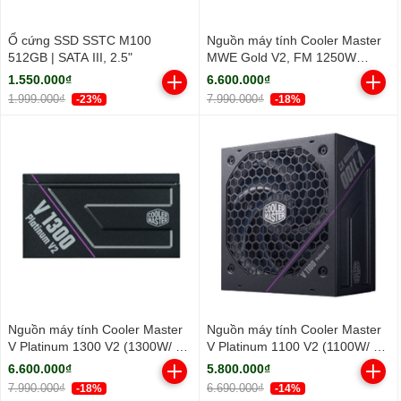
Ổ cứng SSD SSTC M100
Nguồn máy tính Cooler Master
512GB | SATA III, 2.5"
MWE Gold V2, FM 1250W
ATX3.1 A/EU Cable (80 Plus
1.550.000₫
6.600.000₫
Gold/ Full-Modular/ ATX/ Đen)
1.999.000₫
7.990.000₫
-23%
-18%
Nguồn máy tính Cooler Master
Nguồn máy tính Cooler Master
V Platinum 1300 V2 (1300W/ 80
V Platinum 1100 V2 (1100W/ 80
Plus Platinum/ Full-Modular/
Plus Platinum/ Full-Modular/
6.600.000₫
5.800.000₫
ATX/ Đen)
ATX/ Đen)
7.990.000₫
6.690.000₫
-18%
-14%