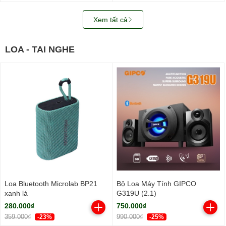
Xem tất cả
LOA - TAI NGHE
Loa Bluetooth Microlab BP21
Bộ Loa Máy Tính GIPCO
xanh lá
G319U (2.1)
280.000₫
750.000₫
359.000₫
990.000₫
-23%
-25%