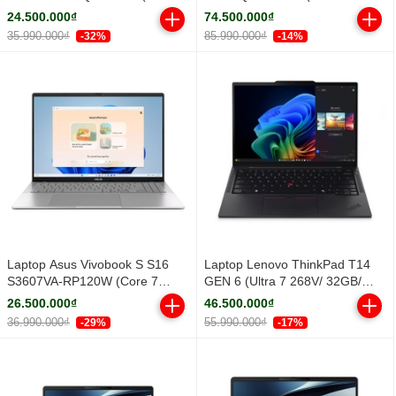
Core Ultra 5 322 | Integrated
32GB/ 1TB SSD/ RTX PRO 500
24.500.000₫
74.500.000₫
Intel® Graphics | 14 inch
6GB/ 14.5inch WUXGA/ Win 11
35.990.000₫
85.990.000₫
-32%
-14%
WUXGA IPS | 16GB | 512GB |
Pro/ Black/ Vỏ nhôm/ 3Y)
Win 11 | Xám)
Laptop Asus Vivobook S S16
Laptop Lenovo ThinkPad T14
S3607VA-RP120W (Core 7
GEN 6 (Ultra 7 268V/ 32GB/
240H/ 16GB/ 512GB SSD/ 16
512GB SSD/ 14 inch WUXGA/
26.500.000₫
46.500.000₫
inch WUXGA/ Win11/ Silver/ Vỏ
NoOS/ Black/ Vỏ nhôm/ 3Y)
36.990.000₫
55.990.000₫
-29%
-17%
nhôm)