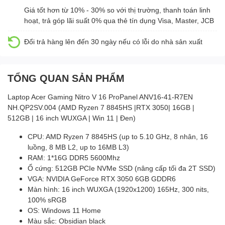
Giá tốt hơn từ 10% - 30% so với thị trường, thanh toán linh
hoạt, trả góp lãi suất 0% qua thẻ tín dụng Visa, Master, JCB
Đổi trả hàng lên đến 30 ngày nếu có lỗi do nhà sản xuất
TỔNG QUAN SẢN PHẨM
Laptop Acer Gaming Nitro V 16 ProPanel ANV16-41-R7EN
NH.QP2SV.004 (AMD Ryzen 7 8845HS |RTX 3050| 16GB |
512GB | 16 inch WUXGA | Win 11 | Đen)
CPU: AMD Ryzen 7 8845HS (up to 5.10 GHz, 8 nhân, 16
luồng, 8 MB L2, up to 16MB L3)
RAM: 1*16G DDR5 5600Mhz
Ổ cứng: 512GB PCIe NVMe SSD (nâng cấp tối đa 2T SSD)
VGA: NVIDIA GeForce RTX 3050 6GB GDDR6
Màn hình: 16 inch WUXGA (1920x1200) 165Hz, 300 nits,
100% sRGB
OS: Windows 11 Home
Màu sắc: Obsidian black