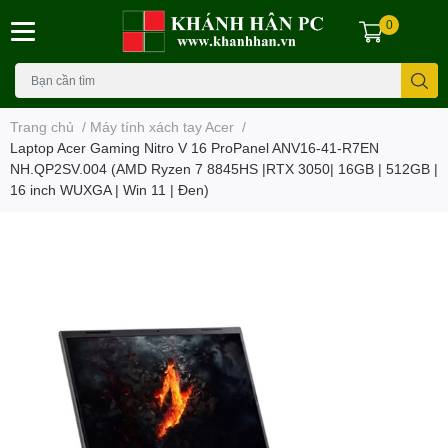
0
Trang chủ
/
Máy tính xách tay Acer
/
Laptop Acer Gaming Nitro V 16 ProPanel ANV16-41-R7EN
NH.QP2SV.004 (AMD Ryzen 7 8845HS |RTX 3050| 16GB | 512GB |
16 inch WUXGA | Win 11 | Đen)