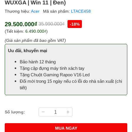
WUXGA | Win 11 | Đen)
Thương hiệu:
Acer
Mã sản phẩm:
LTACE458
29.500.000₫
35.990.000₫
-18%
(Tiết kiệm:
6.490.000₫
)
(Giá sản phẩm đã bao gồm VAT)
Uu đãi, khuyến mại
Bảo hành 12 tháng
Tặng cặp đựng máy tính xách tay
Tặng Chuột Gaming Rapoo V16 Led
Đổi mới trong 15 ngày nếu có lỗi do nhà sản xuất (
chi
tiết
)
Số lượng:
MUA NGAY