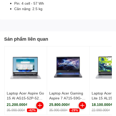
Pin: 4 cell - 57 Wh
Cân nặng: 2.5 kg
Sản phẩm liên quan
Laptop Acer Aspire Go
Laptop Acer Gaming
Laptop Acer As
15 AI AG15-52P-52WT
Aspire 7 A715-59G-
Lite 15 AL15-
(Ultra 5-115U/ 16GB/
59RD NH.DXUSV.001
R6XX - NX.DR
21.200.000₫
25.800.000₫
18.100.000₫
512GB/ Windows 11
(Intel Core 5 210H |
(R5 7430U, 8
35.990.000₫
35.990.000₫
22.990.000₫
-42%
-29%
-
Home SL)
RTX 3050 4GB
512GB, Full H