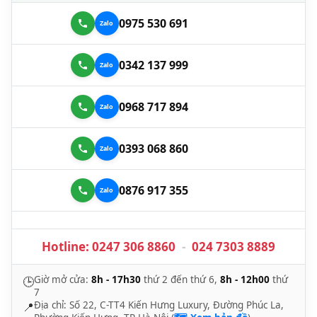
0975 530 691
0342 137 999
0968 717 894
0393 068 860
0876 917 355
Hotline:
0247 306 8860
-
024 7303 8889
Giờ mở cửa:
8h - 17h30
thứ 2 đến thứ 6,
8h - 12h00
thứ
🕒
7
Địa chỉ: Số 22, C-TT4 Kiến Hưng Luxury, Đường Phúc La,
📍