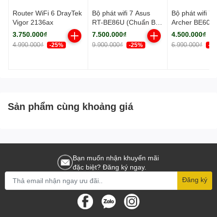
Router WiFi 6 DrayTek
Bộ phát wifi 7 Asus
Bộ phát wifi 7 
Vigor 2136ax
RT-BE86U (Chuẩn BE/
Archer BE600
BE6800Mbps/ 3 Ăng-
BE/ 9700Mbps/
3.750.000₫
7.500.000₫
4.500.000₫
ten ngoài, 1 ăng-ten
ten ngoài/ Ea
4.990.000₫
9.900.000₫
6.990.000₫
-25%
-25%
-3
ngầm/ AIMesh)
Sản phẩm cùng khoảng giá
Bạn muốn nhận khuyến mãi
đặc biệt? Đăng ký ngay.
Đăng ký