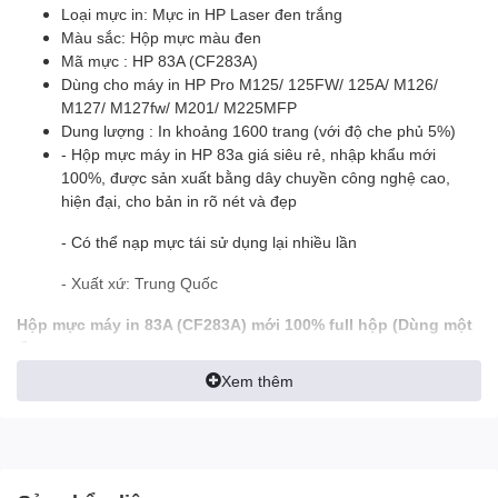
Loại mực in: Mực in HP Laser đen trắng
Màu sắc: Hộp mực màu đen
Mã mực : HP 83A (CF283A)
Dùng cho máy in HP Pro M125/ 125FW/ 125A/ M126/
M127/ M127fw/ M201/ M225MFP
Dung lượng : In khoảng 1600 trang (với độ che phủ 5%)
- Hộp mực máy in HP 83a giá siêu rẻ, nhập khẩu mới
100%, được sản xuất bằng dây chuyền công nghệ cao,
hiện đại, cho bản in rõ nét và đẹp
- Có thể nạp mực tái sử dụng lại nhiều lần
- Xuất xứ: Trung Quốc
Hộp mực máy in 83A (CF283A) mới 100% full hộp (Dùng một
lần)
Xem thêm