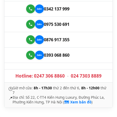
0342 137 999
0975 530 691
0876 917 355
0393 068 860
Hotline:
0247 306 8860
-
024 7303 8889
Giờ mở cửa:
8h - 17h30
thứ 2 đến thứ 6,
8h - 12h00
thứ
🕒
7
Địa chỉ: Số 22, C-TT4 Kiến Hưng Luxury, Đường Phúc La,
📍
Phường Kiến Hưng, TP Hà Nội (
🗺️ Xem bản đồ
)