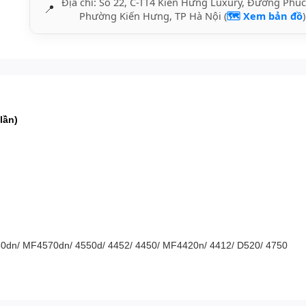
Địa chỉ: Số 22, C-TT4 Kiến Hưng Luxury, Đường Phúc
📍
Phường Kiến Hưng, TP Hà Nội (
🗺️ Xem bản đồ
)
lần)
80dn/ MF4570dn/ 4550d/ 4452/ 4450/ MF4420n/ 4412/ D520/ 4750