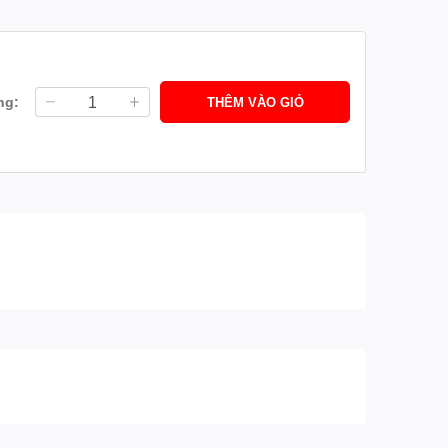
ng:
THÊM VÀO GIỎ