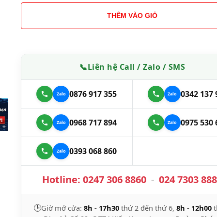
THÊM VÀO GIỎ
📞
Liên hệ Call / Zalo / SMS
0876 917 355
0342 137 
0968 717 894
0975 530 
0393 068 860
Hotline:
0247 306 8860
-
024 7303 88
🕒
Giờ mở cửa:
8h - 17h30
thứ 2 đến thứ 6,
8h - 12h00
t