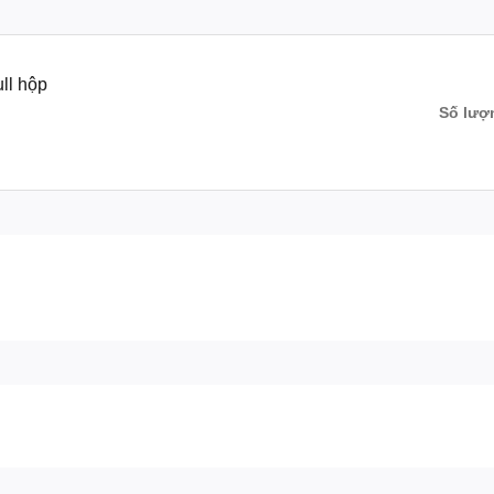
00% full hộp
Số lượ