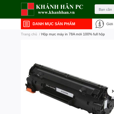
DANH MỤC SẢN PHẨM
Giới
Trang chủ
/
Hộp mực máy in 78A mới 100% full hộp