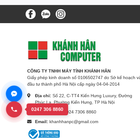
CÔNG TY TNHH MÁY TÍNH KHÁNH HÂN
Giấy phép kinh doanh số 0106502747 do Sở kế hoạch v
đầu tư thành phố Hà Nội cấp ngày 04-04-2014
Địa chỉ:
Số 22, C-TT4 Kiến Hưng Luxury, Đường
Phúc La, Phường Kiến Hưng, TP Hà Nội
0247 306 8860
Số điện thoại:
024 7306 8860
Email:
khanhhanpc@gmail.com