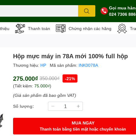
Gọi mua hàn
024 7306 886
 thiệu
Thanh toán
Chứng nhận các hãng
Tr
Hộp mực máy in 78A mới 100% full hộp
Thương hiệu:
HP
Mã sản phẩm:
INK0078A
275.000₫
350.000₫
-21%
(Tiết kiệm:
75.000₫
)
(Giá sản phẩm đã bao gồm VAT)
Số lượng:
MUA NGAY
Thanh toán bằng tiền mặt hoặc chuyển khoản