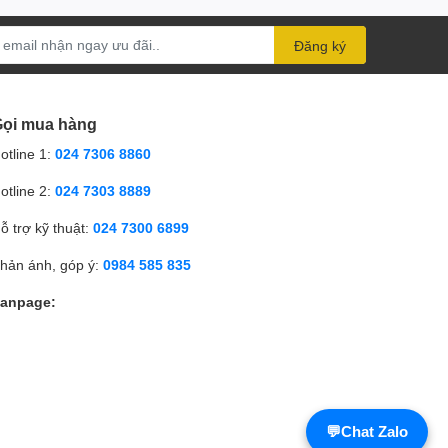
Đăng ký
ọi mua hàng
otline 1:
024 7306 8860
otline 2:
024 7303 8889
ỗ trợ kỹ thuật:
024 7300 6899
hản ánh, góp ý:
0984 585 835
anpage:
💬
Chat Zalo