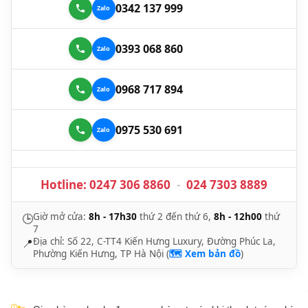
0342 137 999
0393 068 860
0968 717 894
0975 530 691
Hotline:
0247 306 8860
-
024 7303 8889
Giờ mở cửa:
8h - 17h30
thứ 2 đến thứ 6,
8h - 12h00
thứ
🕒
7
Địa chỉ: Số 22, C-TT4 Kiến Hưng Luxury, Đường Phúc La,
📍
Phường Kiến Hưng, TP Hà Nội (
🗺️ Xem bản đồ
)