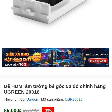
Đế HDMI âm tường bẻ góc 90 độ chính hãng
UGREEN 20318
Thương hiệu:
Ugreen
Mã sản phẩm:
UGR20318
85.000₫
139.000₫
-39%