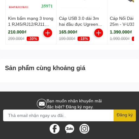
Kìm bấm mạng 3 trong
Cáp USB 3.0 dài 3m
Cáp Nối Dài U
1 RJ45/RJ12/RJ11
hai đầu đực Ugreen
25m - V-U334
Cat5, Cat5e, Cat6
(90576)
210.000₫
165.000₫
1.390.000₫
Ugreen 35971
299.000₫
199.000₫
1.990.000₫
-30%
-18%
-3
Sản phẩm cùng khoảng giá
Bạn muốn nhận khuyến mãi
đặc biệt? Đăng ký ngay.
Đăng ký