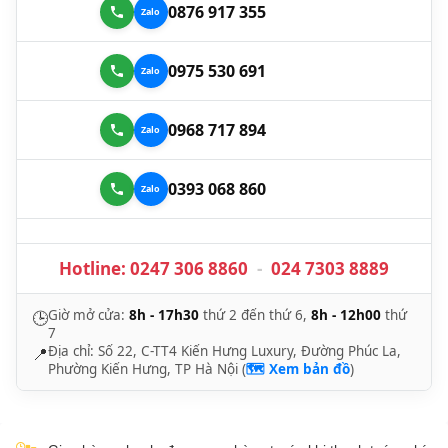
0876 917 355
0975 530 691
0968 717 894
0393 068 860
Hotline:
0247 306 8860
-
024 7303 8889
Giờ mở cửa:
8h - 17h30
thứ 2 đến thứ 6,
8h - 12h00
thứ
🕒
7
Địa chỉ: Số 22, C-TT4 Kiến Hưng Luxury, Đường Phúc La,
📍
Phường Kiến Hưng, TP Hà Nội (
🗺️ Xem bản đồ
)