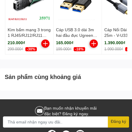
Kìm bấm mạng 3 trong
Cáp USB 3.0 dài 3m
Cáp Nối Dài U
1 RJ45/RJ12/RJ11
hai đầu đực Ugreen
25m - V-U334
Cat5, Cat5e, Cat6
(90576)
210.000₫
165.000₫
1.390.000₫
Ugreen 35971
299.000₫
199.000₫
1.990.000₫
-30%
-18%
-3
Sản phẩm cùng khoảng giá
Bạn muốn nhận khuyến mãi
đặc biệt? Đăng ký ngay.
Đăng ký