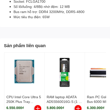
Socket: FCLGA1700
Số lõi/luồng: 4/8Bộ nhớ đệm: 12 MB
Bus ram hỗ trợ: DDR4 3200MHz, DDR5-4800
Mức tiêu thụ điện: 65W
Sản phẩm liên quan
CPU Intel Core Ultra 5
RAM laptop ADATA
Ram PC Gskil
250K Plus Tray
AD5S560016G-S (1 x
Bus 6000 MH
(Socket 1851/ Base
16GB) DDR5
(F5-
6.550.000₫
5.800.000₫
6.300.000₫