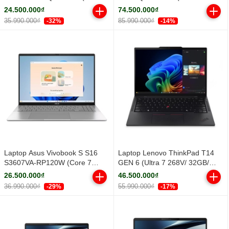
Core Ultra 5 322 | Integrated
32GB/ 1TB SSD/ RTX PRO 500
24.500.000₫
74.500.000₫
Intel® Graphics | 14 inch
6GB/ 14.5inch WUXGA/ Win 11
35.990.000₫
85.990.000₫
-32%
-14%
WUXGA IPS | 16GB | 512GB |
Pro/ Black/ Vỏ nhôm/ 3Y)
Win 11 | Xám)
Laptop Asus Vivobook S S16
Laptop Lenovo ThinkPad T14
S3607VA-RP120W (Core 7
GEN 6 (Ultra 7 268V/ 32GB/
240H/ 16GB/ 512GB SSD/ 16
512GB SSD/ 14 inch WUXGA/
26.500.000₫
46.500.000₫
inch WUXGA/ Win11/ Silver/ Vỏ
NoOS/ Black/ Vỏ nhôm/ 3Y)
36.990.000₫
55.990.000₫
-29%
-17%
nhôm)