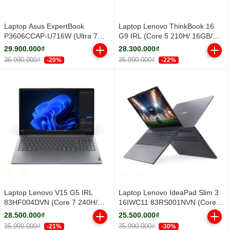
Laptop Asus ExpertBook
Laptop Lenovo ThinkBook 16
P3606CCAP-U716W (Ultra 7
G9 IRL (Core 5 210H/ 16GB/
255H/ 16GB/ 512GB SSD/ 16
512GB SSD/ 16 inch WUXGA/
29.900.000₫
28.300.000₫
inch WUXGA/ Win11/ Grey)
Win11/ Grey/ Vỏ nhôm/ 2Y)
36.990.000₫
35.990.000₫
-20%
-22%
Laptop Lenovo V15 G5 IRL
Laptop Lenovo IdeaPad Slim 3
83HF004DVN (Core 7 240H/
16IWC11 83RS001NVN (Core 5
16GB/ 512GB SSD/ 15.6 inch
320H/ 16GB/ 512GB SSD/ 16
28.500.000₫
25.500.000₫
FHD/ Win11/ Grey/ 2Y)
inch WUXGA/ Win11/ Grey/ Vỏ
35.990.000₫
35.990.000₫
-21%
-30%