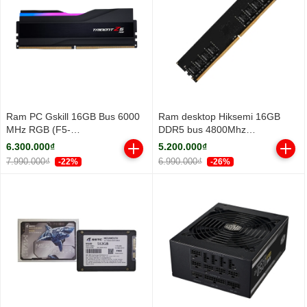
Ram PC Gskill 16GB Bus 6000
Ram desktop Hiksemi 16GB
MHz RGB (F5-
DDR5 bus 4800Mhz
6000J3636F16GX1-TZ5RK)
(HSC516U48Z1-16G)
6.300.000₫
5.200.000₫
7.990.000₫
6.990.000₫
-22%
-26%