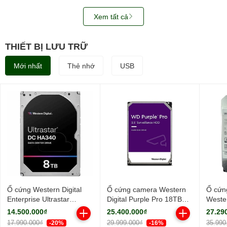
Xem tất cả
THIẾT BỊ LƯU TRỮ
Mới nhất
Thẻ nhớ
USB
Ổ cứng Western Digital
Ổ cứng camera Western
Ổ cứn
Enterprise Ultrastar
Digital Purple Pro 18TB
Wester
HA340 8TB 7200RPM
WD181PURP (3.5Inch/
18TB
14.500.000₫
25.400.000₫
27.29
256MB-
7200rpm/ Cache 256MB/
WUH7
17.990.000₫
29.999.000₫
35.990
-20%
-16%