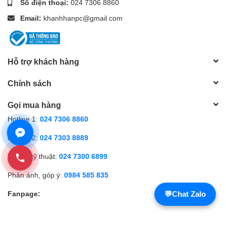
Số điện thoại:
024 7306 8860
Email:
khanhhanpc@gmail.com
Hỗ trợ khách hàng
Chính sách
Gọi mua hàng
Hotline 1:
024 7306 8860
Hotline 2:
024 7303 8889
Hỗ trợ kỹ thuật:
024 7300 6899
Phản ánh, góp ý:
0984 585 835
Fanpage:
💬
Chat Zalo