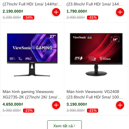
(27Inch/ Full HD/ 1ms/ 144Hz/
(23.8Inch/ Full HD/ 1ms/ 144Hz/
300cd/m2/ IPS)
300cd/m2/ IPS)
2.190.000₫
1.790.000₫
3.290.000₫
2.990.000₫
-34%
-41%
Màn hình gaming Viewsonic
Màn hình Viewsonic VG2408
XG2735-2K (27Inch/ 2K/ 1ms/
(23.8Inch/ Full HD/ 5ms/ 100HZ/
210Hz/ 400cd/m2/ IPS)
250cd/m2/ LED/ Tích hợp Loa)
4.650.000₫
3.190.000₫
5.990.000₫
3.990.000₫
-23%
-21%
Xem tất cả