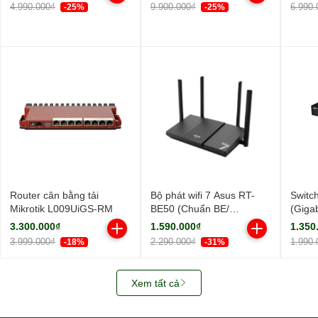
ngoài, 1 ăng-ten ngầm/
ngoài
4.990.000₫
9.900.000₫
6.990.
-25%
-25%
AIMesh)
Router cân bằng tải
Bộ phát wifi 7 Asus RT-
Switc
Mikrotik L009UiGS-RM
BE50 (Chuẩn BE/
(Giga
BE3600Mbps/ 4 Ăng-ten
Cổng/
3.300.000₫
1.590.000₫
1.350
ngoài/ Wifi Mesh/ 45User)
3.999.000₫
2.290.000₫
1.990.
-18%
-31%
Xem tất cả