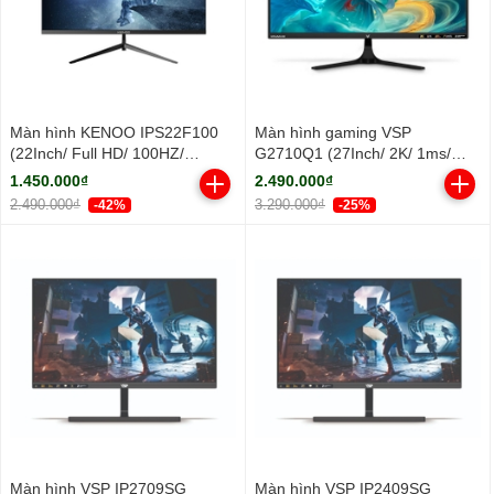
Màn hình KENOO IPS22F100
Màn hình gaming VSP
(22Inch/ Full HD/ 100HZ/
G2710Q1 (27Inch/ 2K/ 1ms/
250cd/m2/ IPS)
100HZ/ 300cd/m2/ IPS)
1.450.000₫
2.490.000₫
2.490.000₫
3.290.000₫
-42%
-25%
Màn hình VSP IP2709SG
Màn hình VSP IP2409SG