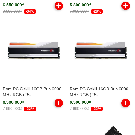
3.3Ghz/ Turbo 5.3GHz/ 18
DDR5 5600MHz
6.550.000₫
5.800.000₫
Cores/ 18 Threads/ Cache
9.900.000₫
7.990.000₫
-34%
-28%
30MB)
Ram PC Gskill 16GB Bus 6000
Ram PC Gskill 16GB Bus 6000
MHz RGB (F5-
MHz RGB (F5-
6000J3636F16GX1-TZ5RW)
6000J3636F16GX1-TZ5RS)
6.300.000₫
6.300.000₫
7.990.000₫
7.990.000₫
-22%
-22%