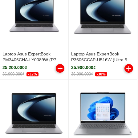
Laptop Asus ExpertBook
Laptop Asus ExpertBook
PM3406CHA-LY0089W (R7
P3606CCAP-U516W (Ultra 5
8840HS/ 16GB/ 512GB SSD/ 14
225H/ 16GB/ 512GB SSD/ 16
25.200.000₫
25.900.000₫
inch WUXGA/ Win11/ Grey/ Vỏ
inch WUXGA/ Win11/ Grey)
36.990.000₫
36.990.000₫
-32%
-30%
nhôm)