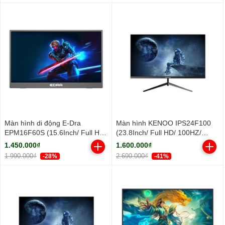
Màn hình di động E-Dra
Màn hình KENOO IPS24F100
EPM16F60S (15.6Inch/ Full HD/
(23.8Inch/ Full HD/ 100HZ/
5ms/ IPS)
250cd/m2/ IPS)
1.450.000₫
1.600.000₫
1.990.000₫
2.690.000₫
-28%
-41%