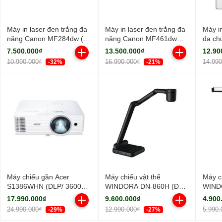
Máy in laser đen trắng đa
Máy in laser đen trắng đa
Máy i
năng Canon MF284dw (In
năng Canon MF461dw
đa ch
đảo mặt| Copy| Scan| ADF
(NK)
MF45
7.500.000₫
13.500.000₫
12.90
A4| A5| USB| LAN| WIFI)
10.990.000₫
16.990.000₫
14.99
-32%
-21%
Máy chiếu gần Acer
Máy chiếu vật thể
Máy c
S1386WHN (DLP/ 3600
WINDORA DN-860H (Độ
WIND
Ansi Lumens/ WXGA)
sáng sắc nét/ Full HD)
sáng s
17.990.000₫
9.600.000₫
4.900
24.990.000₫
12.990.000₫
5.990.
-29%
-27%