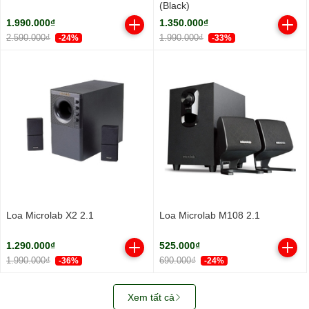
(Black)
1.990.000₫
1.350.000₫
2.590.000₫
1.990.000₫
-24%
-33%
Loa Microlab X2 2.1
Loa Microlab M108 2.1
1.290.000₫
525.000₫
1.990.000₫
690.000₫
-36%
-24%
Xem tất cả