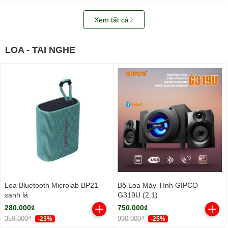
Xem tất cả
LOA - TAI NGHE
Loa Bluetooth Microlab BP21
Bộ Loa Máy Tính GIPCO
xanh lá
G319U (2.1)
280.000₫
750.000₫
359.000₫
990.000₫
-23%
-25%