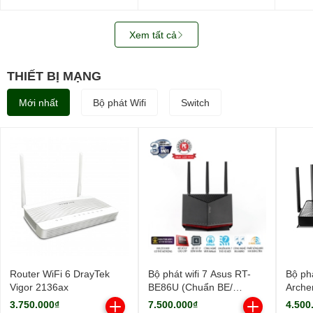
WUS721208BLE6L4
SATA3)
0B487
3.5in
512M
Xem tất cả
THIẾT BỊ MẠNG
Mới nhất
Bộ phát Wifi
Switch
Router WiFi 6 DrayTek
Bộ phát wifi 7 Asus RT-
Bộ phá
Vigor 2136ax
BE86U (Chuẩn BE/
Arche
BE6800Mbps/ 3 Ăng-ten
9700M
3.750.000₫
7.500.000₫
4.500