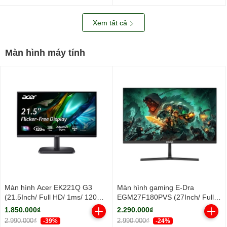
nhôm/ 2Y)
Xem tất cả
Màn hình máy tính
Màn hình Acer EK221Q G3
Màn hình gaming E-Dra
(21.5Inch/ Full HD/ 1ms/ 120Hz/
EGM27F180PVS (27Inch/ Full
250cd/m2/ IPS)
HD/ 1ms/ 180Hz/ 250cd/m2/
1.850.000₫
2.290.000₫
IPS)
2.990.000₫
2.990.000₫
-39%
-24%