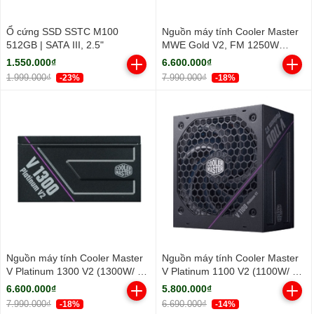
Ổ cứng SSD SSTC M100
Nguồn máy tính Cooler Master
512GB | SATA III, 2.5"
MWE Gold V2, FM 1250W
ATX3.1 A/EU Cable (80 Plus
1.550.000₫
6.600.000₫
Gold/ Full-Modular/ ATX/ Đen)
1.999.000₫
7.990.000₫
-23%
-18%
Nguồn máy tính Cooler Master
Nguồn máy tính Cooler Master
V Platinum 1300 V2 (1300W/ 80
V Platinum 1100 V2 (1100W/ 80
Plus Platinum/ Full-Modular/
Plus Platinum/ Full-Modular/
6.600.000₫
5.800.000₫
ATX/ Đen)
ATX/ Đen)
7.990.000₫
6.690.000₫
-18%
-14%