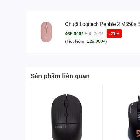
Chuột Logitech Pebble 2 M350s 
465.000₫
590.000₫
-21%
(Tiết kiệm:
125.000₫
)
Sản phẩm liên quan