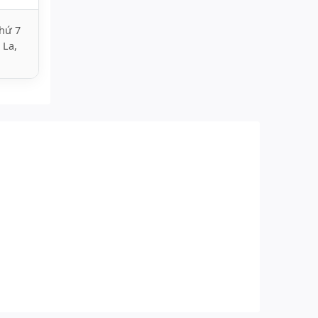
hứ 7
 La,