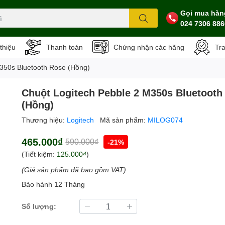
Gọi mua hàn
024 7306 886
 thiệu
Thanh toán
Chứng nhận các hãng
Tr
350s Bluetooth Rose (Hồng)
Chuột Logitech Pebble 2 M350s Bluetooth
(Hồng)
Thương hiệu:
Logitech
Mã sản phẩm:
MILOG074
465.000₫
590.000₫
-21%
(Tiết kiệm:
125.000₫
)
(Giá sản phẩm đã bao gồm VAT)
Bảo hành 12 Tháng
Số lượng: