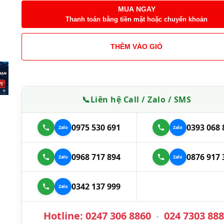
MUA NGAY
Thanh toán bằng tiền mặt hoặc chuyển khoản
THÊM VÀO GIỎ
📞
Liên hệ Call / Zalo / SMS
0975 530 691
0393 068 
0968 717 894
0876 917 
0342 137 999
Hotline:
0247 306 8860
-
024 7303 88