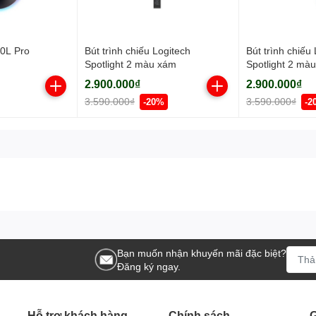
0L Pro
Bút trình chiếu Logitech
Bút trình chiếu
Spotlight 2 màu xám
Spotlight 2 màu
2.900.000₫
2.900.000₫
3.590.000₫
3.590.000₫
-20%
-2
Bạn muốn nhận khuyến mãi đặc biệt?
Đăng ký ngay.
Hỗ trợ khách hàng
Chính sách
G