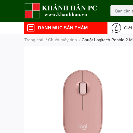
DANH MỤC SẢN PHẨM
Giới
Trang chủ
/
Chuột máy tính
/
Chuột Logitech Pebble 2 M