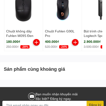
Chuột không dây
Chuột Fuhlen G90L
Bút trình chiếu
Fuhlen M09S Đen
Pro
Logitech Spotli
màu xám
180.000₫
400.000₫
2.900.000₫
250.000₫
520.000₫
3.590.000₫
-28%
-24%
-2
Sản phẩm cùng khoảng giá
Bạn muốn nhận khuyến mãi
đặc biệt? Đăng ký ngay.
Đăng ký