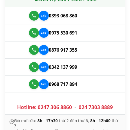
0393 068 860
0975 530 691
0876 917 355
0342 137 999
0968 717 894
Hotline:
0247 306 8860
-
024 7303 8889
Giờ mở cửa:
8h - 17h30
thứ 2 đến thứ 6,
8h - 12h00
thứ
🕒
7