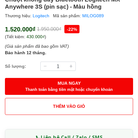
Anywhere 3S (pin sạc) - Màu hồng
Thương hiệu:
Logitech
Mã sản phẩm:
MILOG089
1.520.000₫
1.950.000₫
-22%
(Tiết kiệm:
430.000₫
)
(Giá sản phẩm đã bao gồm VAT)
Bảo hành 12 tháng.
Số lượng:
MUA NGAY
Thanh toán bằng tiền mặt hoặc chuyển khoản
THÊM VÀO GIỎ
📞
Liên hệ Call / Zalo / SMS