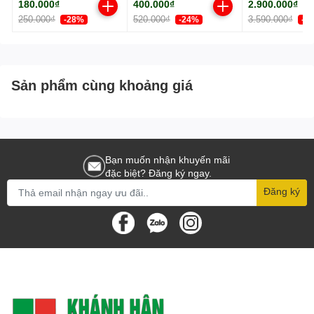
180.000₫
400.000₫
2.900.000₫
250.000₫
520.000₫
3.590.000₫
-28%
-24%
-2
Sản phẩm cùng khoảng giá
Bạn muốn nhận khuyến mãi
đặc biệt? Đăng ký ngay.
Đăng ký