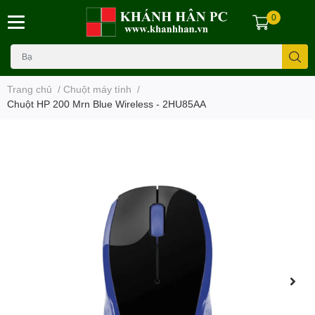
0
Trang chủ
/
Chuột máy tính
/
Chuột HP 200 Mrn Blue Wireless - 2HU85AA