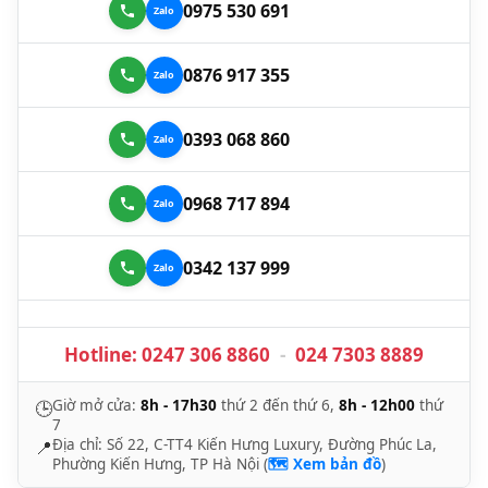
0975 530 691
0876 917 355
0393 068 860
0968 717 894
0342 137 999
Hotline:
0247 306 8860
-
024 7303 8889
Giờ mở cửa:
8h - 17h30
thứ 2 đến thứ 6,
8h - 12h00
thứ
🕒
7
Địa chỉ: Số 22, C-TT4 Kiến Hưng Luxury, Đường Phúc La,
📍
Phường Kiến Hưng, TP Hà Nội (
🗺️ Xem bản đồ
)