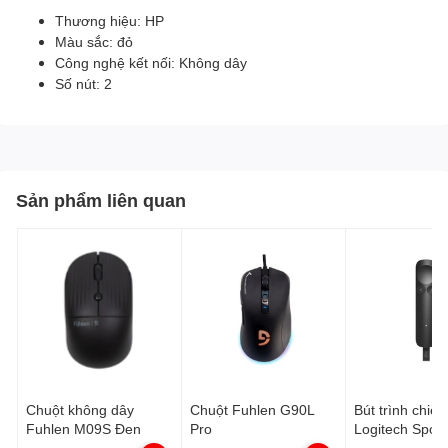
Thương hiệu: HP
Màu sắc: đỏ
Công nghệ kết nối: Không dây
Số nút: 2
Sản phẩm liên quan
Chuột không dây
Chuột Fuhlen G90L
Bút trình chiếu
Fuhlen M09S Đen
Pro
Logitech Spotli
màu xám