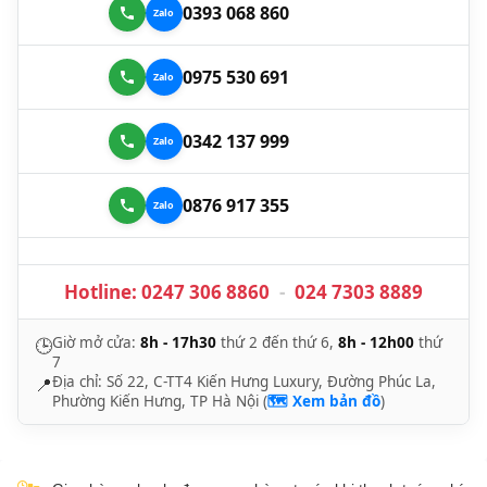
0393 068 860
0975 530 691
0342 137 999
0876 917 355
Hotline:
0247 306 8860
-
024 7303 8889
Giờ mở cửa:
8h - 17h30
thứ 2 đến thứ 6,
8h - 12h00
thứ
🕒
7
Địa chỉ: Số 22, C-TT4 Kiến Hưng Luxury, Đường Phúc La,
📍
Phường Kiến Hưng, TP Hà Nội (
🗺️ Xem bản đồ
)