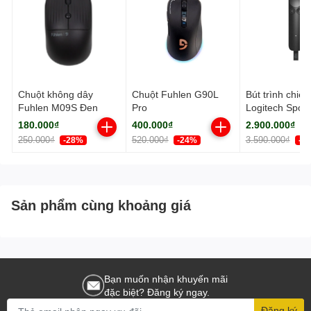
Chuột không dây
Chuột Fuhlen G90L
Bút trình chiếu
Fuhlen M09S Đen
Pro
Logitech Spotli
màu xám
180.000₫
400.000₫
2.900.000₫
250.000₫
520.000₫
3.590.000₫
-28%
-24%
-2
Sản phẩm cùng khoảng giá
Bạn muốn nhận khuyến mãi
đặc biệt? Đăng ký ngay.
Đăng ký