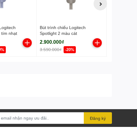
 Logitech
Bút trình chiếu Logitech
Chuột không 
 tím nhạt
Spotlight 2 màu cát
Signature Co
4000DPI
2.900.000₫
1.080.000₫
3.590.000₫
1.990.000₫
0%
-20%
Đăng ký