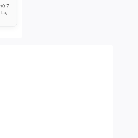
hứ 7
 La,