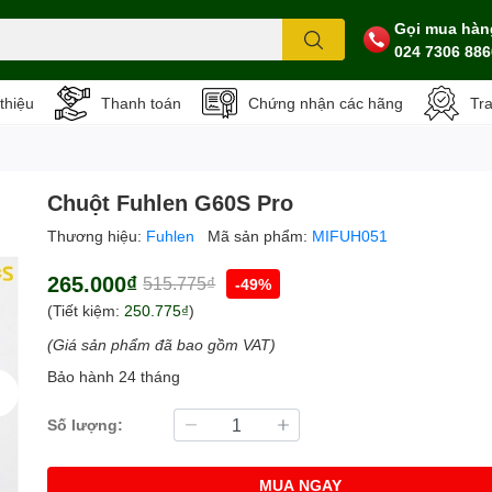
Gọi mua hàn
024 7306 886
 thiệu
Thanh toán
Chứng nhận các hãng
Tr
Chuột Fuhlen G60S Pro
Thương hiệu:
Fuhlen
Mã sản phẩm:
MIFUH051
265.000₫
515.775₫
-49%
(Tiết kiệm:
250.775₫
)
(Giá sản phẩm đã bao gồm VAT)
Bảo hành 24 tháng
Số lượng:
MUA NGAY