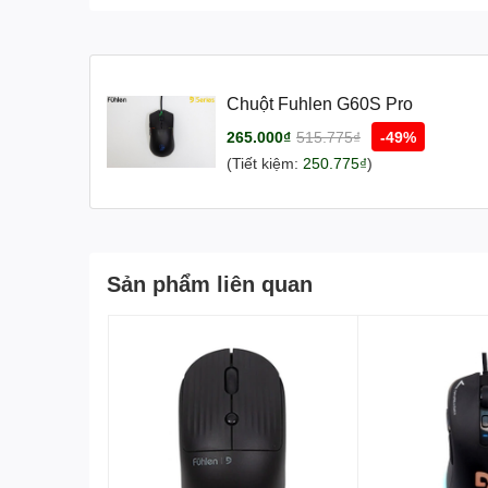
Chuột Fuhlen G60S Pro
265.000₫
515.775₫
-49%
(Tiết kiệm:
250.775₫
)
Sản phẩm liên quan