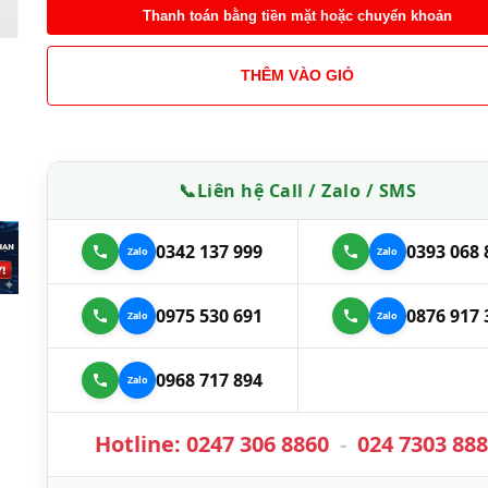
Thanh toán bằng tiền mặt hoặc chuyển khoản
THÊM VÀO GIỎ
📞
Liên hệ Call / Zalo / SMS
0342 137 999
0393 068 
0975 530 691
0876 917 
0968 717 894
Hotline:
0247 306 8860
-
024 7303 88