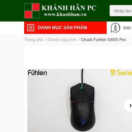
DANH MỤC SẢN PHẨM
Giới
Trang chủ
/
Chuột máy tính
/
Chuột Fuhlen G60S Pro