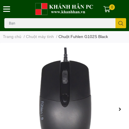
0
Trang chủ
/
Chuột máy tính
/
Chuột Fuhlen G102S Black