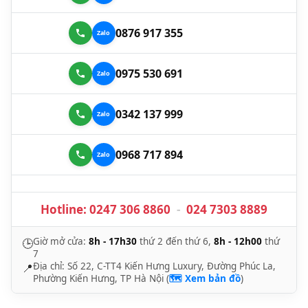
0876 917 355
0975 530 691
0342 137 999
0968 717 894
Hotline:
0247 306 8860
-
024 7303 8889
Giờ mở cửa:
8h - 17h30
thứ 2 đến thứ 6,
8h - 12h00
thứ
🕒
7
Địa chỉ: Số 22, C-TT4 Kiến Hưng Luxury, Đường Phúc La,
📍
Phường Kiến Hưng, TP Hà Nội (
🗺️ Xem bản đồ
)