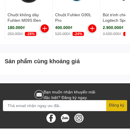
Chuột không dây
Chuột Fuhlen G90L
Bút trình chiếu
Fuhlen M09S Đen
Pro
Logitech Spotli
màu xám
180.000₫
400.000₫
2.900.000₫
250.000₫
520.000₫
3.590.000₫
-28%
-24%
-2
Sản phẩm cùng khoảng giá
Bạn muốn nhận khuyến mãi
đặc biệt? Đăng ký ngay.
Đăng ký