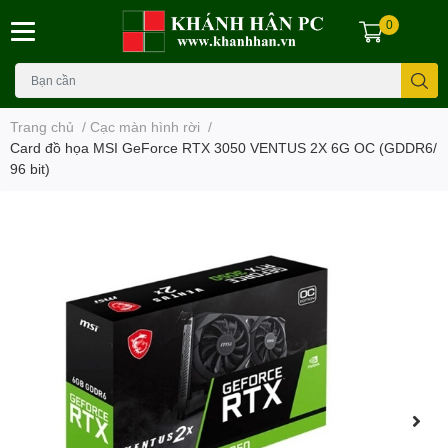
0
Trang chủ
/
Cạc màn hình rời
/
Card đồ họa MSI GeForce RTX 3050 VENTUS 2X 6G OC (GDDR6/
96 bit)