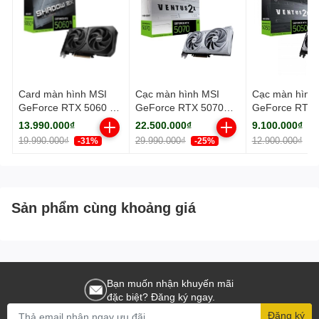
Card màn hình MSI
Cạc màn hình MSI
Cạc màn hình
GeForce RTX 5060 Ti
GeForce RTX 5070
GeForce RTX 
8G SHADOW 2X OC
12G VENTUS 2X OC
8GB VENTUS 
13.990.000₫
22.500.000₫
9.100.000₫
PLUS
WHITE (GDDR7/ 192
(GDDR6/ 128 b
19.990.000₫
29.990.000₫
12.900.000₫
-31%
-25%
-
bit)
Sản phẩm cùng khoảng giá
Bạn muốn nhận khuyến mãi
đặc biệt? Đăng ký ngay.
Đăng ký