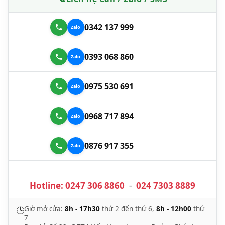
0342 137 999
0393 068 860
0975 530 691
0968 717 894
0876 917 355
Hotline:
0247 306 8860
-
024 7303 8889
Giờ mở cửa:
8h - 17h30
thứ 2 đến thứ 6,
8h - 12h00
thứ
🕒
7