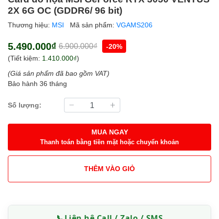
2X 6G OC (GDDR6/ 96 bit)
Thương hiệu:
MSI
Mã sản phẩm:
VGAMS206
5.490.000₫
6.900.000₫
-20%
(Tiết kiệm:
1.410.000₫
)
(Giá sản phẩm đã bao gồm VAT)
Bảo hành 36 tháng
Số lượng:
MUA NGAY
Thanh toán bằng tiền mặt hoặc chuyển khoản
THÊM VÀO GIỎ
📞
Liên hệ Call / Zalo / SMS