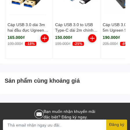
Cáp USB 3.0 dài 3m
Cáp USB 3.0 to USB
Cáp USB 3.0 nố
hai đầu đực Ugreen
Type-C dài 2m chính
5m Ugreen 90
(90576)
hãng Ugreen 20884
165.000₫
150.000₫
190.000₫
cao cấp
199.000₫
199.000₫
205.000₫
-18%
-25%
-8%
Sản phẩm cùng khoảng giá
Bạn muốn nhận khuyến mãi
đặc biệt? Đăng ký ngay.
Đăng ký