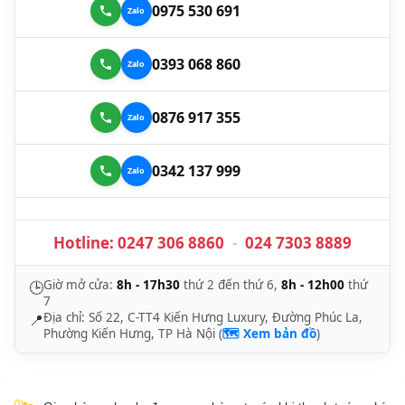
0975 530 691
0393 068 860
0876 917 355
0342 137 999
Hotline:
0247 306 8860
-
024 7303 8889
Giờ mở cửa:
8h - 17h30
thứ 2 đến thứ 6,
8h - 12h00
thứ
🕒
7
Địa chỉ: Số 22, C-TT4 Kiến Hưng Luxury, Đường Phúc La,
📍
Phường Kiến Hưng, TP Hà Nội (
🗺️ Xem bản đồ
)