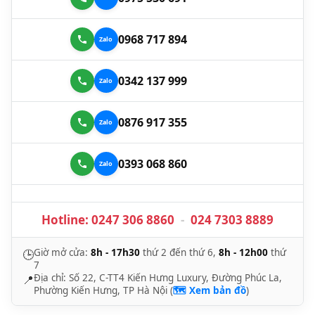
0968 717 894
0342 137 999
0876 917 355
0393 068 860
Hotline:
0247 306 8860
-
024 7303 8889
Giờ mở cửa:
8h - 17h30
thứ 2 đến thứ 6,
8h - 12h00
thứ
🕒
7
Địa chỉ: Số 22, C-TT4 Kiến Hưng Luxury, Đường Phúc La,
📍
Phường Kiến Hưng, TP Hà Nội (
🗺️ Xem bản đồ
)