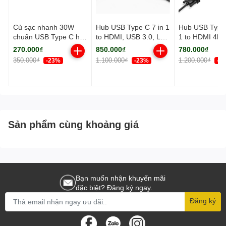
Củ sạc nhanh 30W
Hub USB Type C 7 in 1
Hub USB Type 
chuẩn USB Type C hỗ
to HDMI, USB 3.0, Lan
1 to HDMI 4K,
trợ GaN chính hãng
RJ45, SD/TF, PD
USB 3.0, Lan 
270.000₫
850.000₫
780.000₫
Ugreen 90901
100W Ugreen 90568
SD/TF, 3.5mm
350.000₫
1.100.000₫
1.200.000₫
-23%
-23%
-3
100W Ugreen 
Sản phẩm cùng khoảng giá
Bạn muốn nhận khuyến mãi
đặc biệt? Đăng ký ngay.
Đăng ký