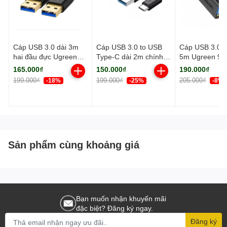
Cáp USB 3.0 dài 3m
Cáp USB 3.0 to USB
Cáp USB 3.0 nố
hai đầu đực Ugreen
Type-C dài 2m chính
5m Ugreen 90
(90576)
hãng Ugreen 20884
165.000₫
150.000₫
190.000₫
cao cấp
199.000₫
199.000₫
205.000₫
-18%
-25%
-8%
Sản phẩm cùng khoảng giá
Bạn muốn nhận khuyến mãi
đặc biệt? Đăng ký ngay.
Đăng ký