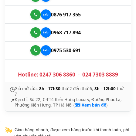
0876 917 355
0968 717 894
0975 530 691
Hotline:
0247 306 8860
-
024 7303 8889
Giờ mở cửa:
8h - 17h30
thứ 2 đến thứ 6,
8h - 12h00
thứ
🕒
7
Địa chỉ: Số 22, C-TT4 Kiến Hưng Luxury, Đường Phúc La,
📍
Phường Kiến Hưng, TP Hà Nội (
🗺️ Xem bản đồ
)
Giao hàng nhanh, được xem hàng trước khi thanh toán, phí
vận chuyển siêu rẻ