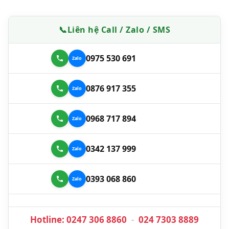
📞
Liên hệ Call / Zalo / SMS
0975 530 691
0876 917 355
0968 717 894
0342 137 999
0393 068 860
Hotline:
0247 306 8860
-
024 7303 8889