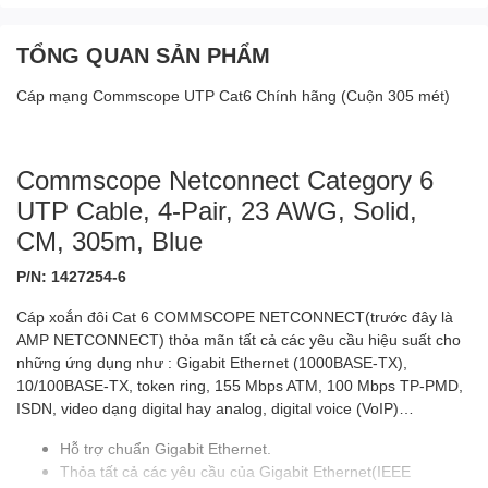
TỔNG QUAN SẢN PHẨM
Cáp mạng Commscope UTP Cat6 Chính hãng (Cuộn 305 mét)
Commscope Netconnect Category 6
UTP Cable, 4-Pair, 23 AWG, Solid,
CM, 305m, Blue
P/N: 1427254-6
Cáp xoắn đôi Cat 6 COMMSCOPE NETCONNECT(trước đây là
AMP NETCONNECT) thỏa mãn tất cả các yêu cầu hiệu suất cho
những ứng dụng như : Gigabit Ethernet (1000BASE-TX),
10/100BASE-TX, token ring, 155 Mbps ATM, 100 Mbps TP-PMD,
ISDN, video dạng digital hay analog, digital voice (VoIP)…
Hỗ trợ chuẩn Gigabit Ethernet.
Thỏa tất cả các yêu cầu của Gigabit Ethernet(IEEE