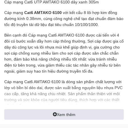
Cáp mạng Cat6 UTP AMTAKO 6100 dây xanh 305m
Cáp mạng
Cat6 AMTAKO 6100
với kết cấu 8 lõi hợp kim đồng
đường kính 0.38mm, cùng công nghệ chế tạo đạt chuẩn đảm bảo
tốc độ truyền tải dữ liệu đạt tiêu chuẩn 10/100/1000.
Bên cạnh đó Cáp mạng Cat6 AMTAKO 6100 được cải tiến với 4
đôi có bước xoắn dầy hơn cáp thông thường, Sợi cáp được gia cố
dây dù cộng lực và lõi nhựa múi khế giúp định vị, gia cường cho
sợi cáp chống xung nhiễu làm cho sợi cáp được săn chắc chắn
hơn, đảm bảo khả năng chống nhiễu tốt nhất: vừa tránh nhiễu
điện từ bên trong, vừa giảm thiểu các tác nhân gây nhiễu từ bên
ngoài, giảm suy hao tín hiệu đường truyền tối đa.
Cáp mạng Cat6 AMTAKO 6100 là dòng sản phẩm chất lượng với
lớp vỏ bền bỉ dẻo dai, được sản xuất bẳng nguyên liệu nhựa PVC
cao cấp, tăng khả năng chịu nhiệt. Sản phẩm thân thiện với môi
trường và sức khỏe của người tiêu dùng, thích hợp với các thiết
kế hệ thống mạng cho văn phòng, nhà ở.
Xem thêm
Cáp mạng Cat6 AMTAKO 6100 được đóng gói theo tiêu chuẩn
châu Âu 305m/cuộn tương ứng với 1000feet.