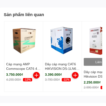
- Đường kính: 0.38 mm
- Chất liệu CCA hợp kim đồng
- Dây màu xanh, dài 305m
Sản phẩm liên quan
Liên h
Cáp mạng AMP
Dây cáp mạng CAT6
Commscope CAT6 4
HIKVISION DS-1LN6-
Dây cáp mạng
đôi UTP thùng 305m
UE-W
3.750.000₫
3.390.000₫
Hikvision DS-
màu xanh dương
4.290.000₫
3.790.000₫
-13%
-11%
(1427071-6)
2.250.000₫
2.990.000₫
-2