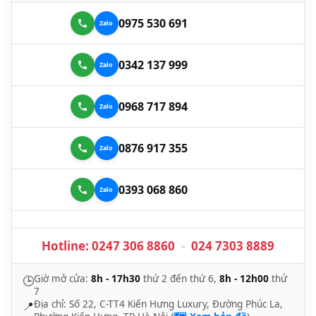
0975 530 691
0342 137 999
0968 717 894
0876 917 355
0393 068 860
Hotline:
0247 306 8860
-
024 7303 8889
Giờ mở cửa:
8h - 17h30
thứ 2 đến thứ 6,
8h - 12h00
thứ
🕒
7
Địa chỉ: Số 22, C-TT4 Kiến Hưng Luxury, Đường Phúc La,
📍