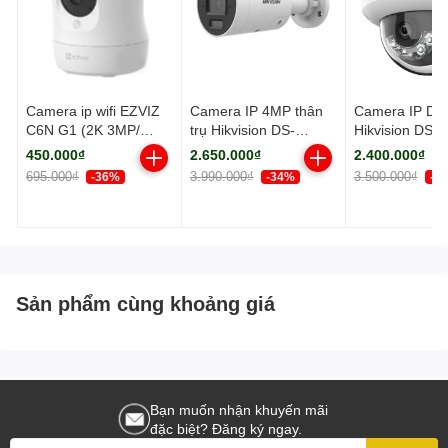
Camera ip wifi EZVIZ
Camera IP 4MP thân
Camera IP D
C6N G1 (2K 3MP/
trụ Hikvision DS-
Hikvision DS-
Quay quét)
2CD2043G2-LI2U
2CD2123G2-L
450.000₫
2.650.000₫
2.400.000₫
HUN 4mm
695.000₫
3.990.000₫
3.500.000₫
-36%
-34%
-3
Sản phẩm cùng khoảng giá
Bạn muốn nhận khuyến mãi
đặc biệt? Đăng ký ngay.