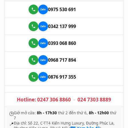
0975 530 691
0342 137 999
0393 068 860
0968 717 894
0876 917 355
Hotline:
0247 306 8860
-
024 7303 8889
Giờ mở cửa:
8h - 17h30
thứ 2 đến thứ 6,
8h - 12h00
thứ
🕒
7
Địa chỉ: Số 22, C-TT4 Kiến Hưng Luxury, Đường Phúc La,
📍