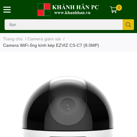
0
Trang chủ
/
Camera giám sát
/
Camera WiFi ống kính kép EZVIZ CS-C7 (8.0MP)