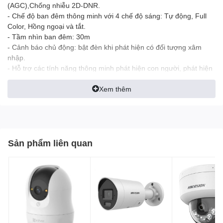
(AGC),Chống nhiễu 2D-DNR.
- Chế độ ban đêm thông minh với 4 chế độ sáng: Tự động, Full
Color, Hồng ngoại và tắt.
- Tầm nhìn ban đêm: 30m
- Cảnh báo chủ động: bật đèn khi phát hiện có đối tượng xâm
nhập.
- Hỗ trợ các tính năng thông minh phát hiện con người, phát hiện
chuyển động, Theo dõi đối tượng Smart Tracking.
- Hỗ trợ khe cắm thẻ nhớ Micro SD lên đến 512GB
Xem thêm
- Hỗ trợ chuẩn ONVIF, Cloud, LAN, tích hợp Wi-Fi
- Nguồn cấp: DC12V1A, Công suất <5.32W. Chống bụi nước IP66
(ngoài trời)
Sản phẩm liên quan