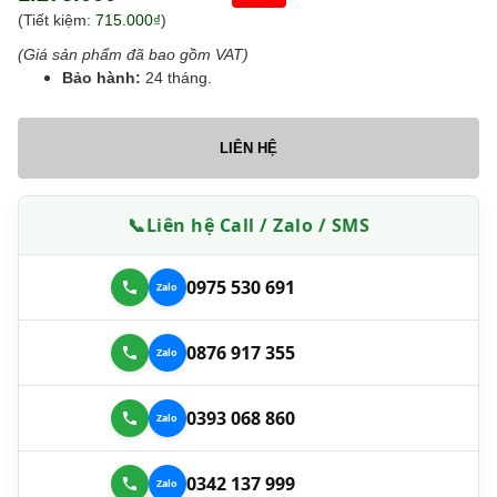
(Tiết kiệm:
715.000₫
)
(Giá sản phẩm đã bao gồm VAT)
Bảo hành:
24 tháng.
LIÊN HỆ
📞
Liên hệ Call / Zalo / SMS
0975 530 691
0876 917 355
0393 068 860
0342 137 999