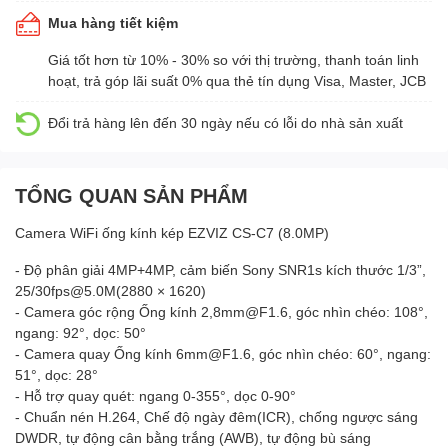
Mua hàng tiết kiệm
Giá tốt hơn từ 10% - 30% so với thị trường, thanh toán linh
hoạt, trả góp lãi suất 0% qua thẻ tín dụng Visa, Master, JCB
Đổi trả hàng lên đến 30 ngày nếu có lỗi do nhà sản xuất
TỔNG QUAN SẢN PHẨM
Camera WiFi ống kính kép EZVIZ CS-C7 (8.0MP)
- Độ phân giải 4MP+4MP, cảm biến Sony SNR1s kích thước 1/3”,
25/30fps@5.0M(2880 × 1620)
- Camera góc rộng Ống kính 2,8mm@F1.6, góc nhìn chéo: 108°,
ngang: 92°, dọc: 50°
- Camera quay Ống kính 6mm@F1.6, góc nhìn chéo: 60°, ngang:
51°, dọc: 28°
- Hỗ trợ quay quét: ngang 0-355°, dọc 0-90°
- Chuẩn nén H.264, Chế độ ngày đêm(ICR), chống ngược sáng
DWDR, tự động cân bằng trắng (AWB), tự động bù sáng