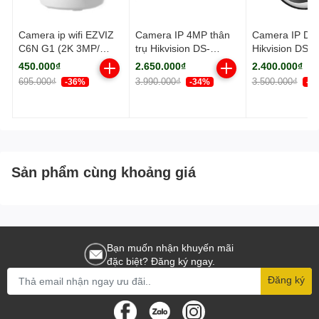
Camera ip wifi EZVIZ
Camera IP 4MP thân
Camera IP D
C6N G1 (2K 3MP/
trụ Hikvision DS-
Hikvision DS-
Quay quét)
2CD2043G2-LI2U
2CD2123G2-L
450.000₫
2.650.000₫
2.400.000₫
HUN 4mm
695.000₫
3.990.000₫
3.500.000₫
-36%
-34%
-3
Sản phẩm cùng khoảng giá
Bạn muốn nhận khuyến mãi
đặc biệt? Đăng ký ngay.
Đăng ký