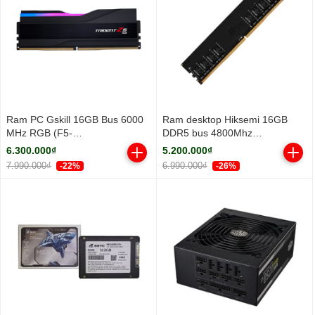
Ram PC Gskill 16GB Bus 6000
Ram desktop Hiksemi 16GB
MHz RGB (F5-
DDR5 bus 4800Mhz
6000J3636F16GX1-TZ5RK)
(HSC516U48Z1-16G)
6.300.000₫
5.200.000₫
7.990.000₫
6.990.000₫
-22%
-26%