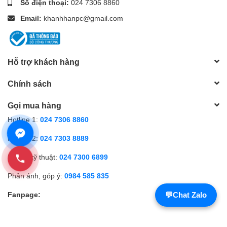
Số điện thoại:
024 7306 8860
Email:
khanhhanpc@gmail.com
Hỗ trợ khách hàng
Chính sách
Gọi mua hàng
Hotline 1:
024 7306 8860
Hotline 2:
024 7303 8889
Hỗ trợ kỹ thuật:
024 7300 6899
Phản ánh, góp ý:
0984 585 835
Fanpage:
💬
Chat Zalo