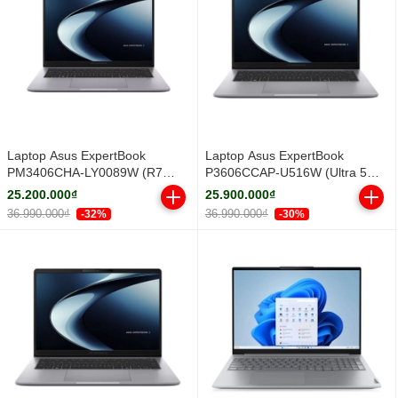
Laptop Asus ExpertBook
Laptop Asus ExpertBook
PM3406CHA-LY0089W (R7
P3606CCAP-U516W (Ultra 5
8840HS/ 16GB/ 512GB SSD/ 14
225H/ 16GB/ 512GB SSD/ 16
25.200.000₫
25.900.000₫
inch WUXGA/ Win11/ Grey/ Vỏ
inch WUXGA/ Win11/ Grey)
36.990.000₫
36.990.000₫
-32%
-30%
nhôm)