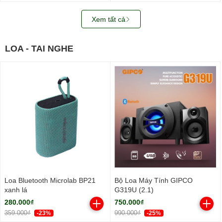
Xem tất cả
LOA - TAI NGHE
Loa Bluetooth Microlab BP21
Bộ Loa Máy Tính GIPCO
xanh lá
G319U (2.1)
280.000₫
750.000₫
359.000₫
990.000₫
-23%
-25%