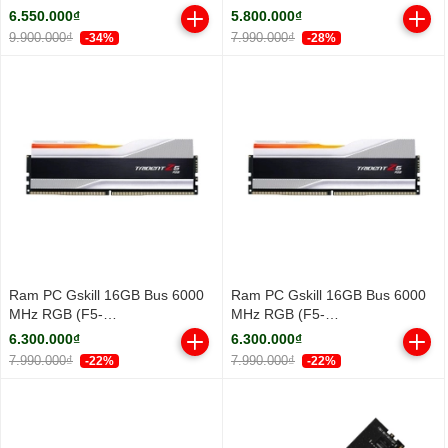
3.3Ghz/ Turbo 5.3GHz/ 18
DDR5 5600MHz
6.550.000₫
5.800.000₫
Cores/ 18 Threads/ Cache
9.900.000₫
7.990.000₫
-34%
-28%
30MB)
Ram PC Gskill 16GB Bus 6000
Ram PC Gskill 16GB Bus 6000
MHz RGB (F5-
MHz RGB (F5-
6000J3636F16GX1-TZ5RW)
6000J3636F16GX1-TZ5RS)
6.300.000₫
6.300.000₫
7.990.000₫
7.990.000₫
-22%
-22%