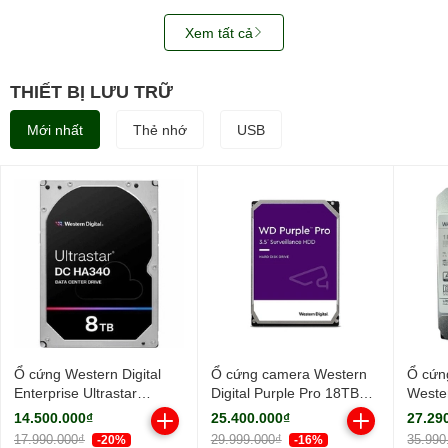
Xem tất cả
THIẾT BỊ LƯU TRỮ
Mới nhất
Thẻ nhớ
USB
Ổ cứng Western Digital
Ổ cứng camera Western
Ổ cứn
Enterprise Ultrastar
Digital Purple Pro 18TB
Wester
HA340 8TB 7200RPM
WD181PURP (3.5Inch/
18TB
14.500.000₫
25.400.000₫
27.29
256MB-
7200rpm/ Cache 256MB/
WUH7
17.990.000₫
29.999.000₫
35.990
-20%
-16%