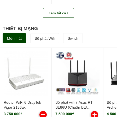
WUS721208BLE6L4
SATA3)
0B487
3.5in
512M
Xem tất cả
THIẾT BỊ MẠNG
Mới nhất
Bộ phát Wifi
Switch
Router WiFi 6 DrayTek
Bộ phát wifi 7 Asus RT-
Bộ phá
Vigor 2136ax
BE86U (Chuẩn BE/
Arche
BE6800Mbps/ 3 Ăng-ten
9700M
3.750.000₫
7.500.000₫
4.500