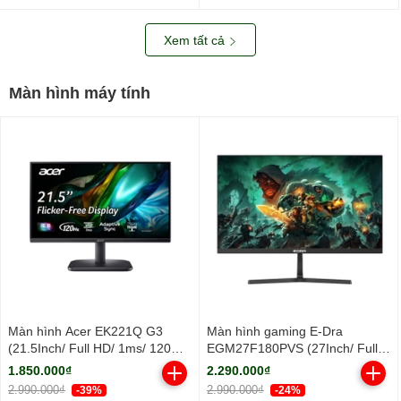
nhôm/ 2Y)
Xem tất cả
Màn hình máy tính
Màn hình Acer EK221Q G3
Màn hình gaming E-Dra
(21.5Inch/ Full HD/ 1ms/ 120Hz/
EGM27F180PVS (27Inch/ Full
250cd/m2/ IPS)
HD/ 1ms/ 180Hz/ 250cd/m2/
1.850.000₫
2.290.000₫
IPS)
2.990.000₫
2.990.000₫
-39%
-24%