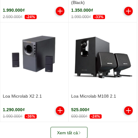
(Black)
1.990.000₫
1.350.000₫
2.590.000₫
1.990.000₫
-24%
-33%
Loa Microlab X2 2.1
Loa Microlab M108 2.1
1.290.000₫
525.000₫
1.990.000₫
690.000₫
-36%
-24%
Xem tất cả