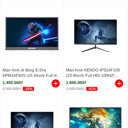
Màn hình di động E-Dra
Màn hình KENOO IPS24F100
EPM16F60S (15.6Inch/ Full HD/
(23.8Inch/ Full HD/ 100HZ/
5ms/ IPS)
250cd/m2/ IPS)
1.450.000₫
1.600.000₫
1.990.000₫
2.690.000₫
-28%
-41%