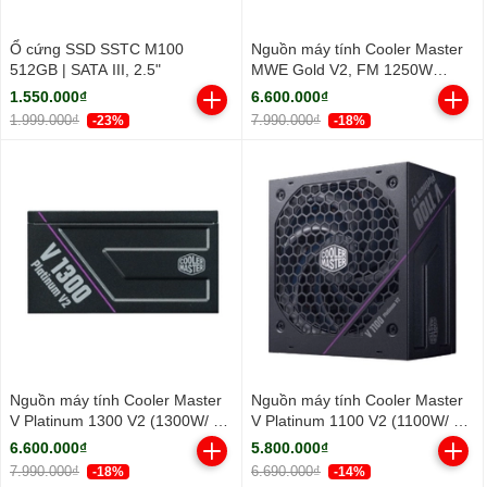
Ổ cứng SSD SSTC M100
Nguồn máy tính Cooler Master
512GB | SATA III, 2.5"
MWE Gold V2, FM 1250W
ATX3.1 A/EU Cable (80 Plus
1.550.000₫
6.600.000₫
Gold/ Full-Modular/ ATX/ Đen)
1.999.000₫
7.990.000₫
-23%
-18%
Nguồn máy tính Cooler Master
Nguồn máy tính Cooler Master
V Platinum 1300 V2 (1300W/ 80
V Platinum 1100 V2 (1100W/ 80
Plus Platinum/ Full-Modular/
Plus Platinum/ Full-Modular/
6.600.000₫
5.800.000₫
ATX/ Đen)
ATX/ Đen)
7.990.000₫
6.690.000₫
-18%
-14%