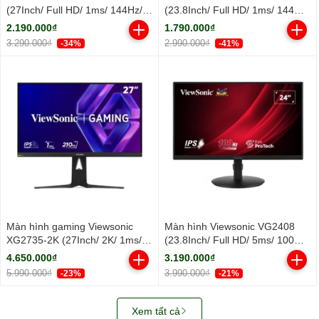
(27Inch/ Full HD/ 1ms/ 144Hz/
(23.8Inch/ Full HD/ 1ms/ 144Hz/
300cd/m2/ IPS)
300cd/m2/ IPS)
2.190.000₫
1.790.000₫
3.290.000₫
2.990.000₫
-34%
-41%
Màn hình gaming Viewsonic
Màn hình Viewsonic VG2408
XG2735-2K (27Inch/ 2K/ 1ms/
(23.8Inch/ Full HD/ 5ms/ 100HZ/
210Hz/ 400cd/m2/ IPS)
250cd/m2/ LED/ Tích hợp Loa)
4.650.000₫
3.190.000₫
5.990.000₫
3.990.000₫
-23%
-21%
Xem tất cả