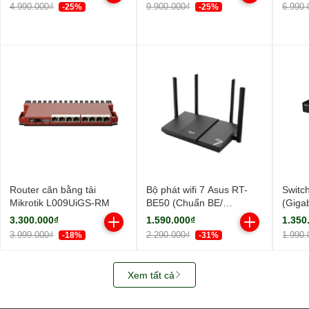
ngoài, 1 ăng-ten ngầm/
ngoài
4.990.000₫
9.900.000₫
6.990.
-25%
-25%
AIMesh)
Router cân bằng tải
Bộ phát wifi 7 Asus RT-
Switc
Mikrotik L009UiGS-RM
BE50 (Chuẩn BE/
(Giga
BE3600Mbps/ 4 Ăng-ten
Cổng/
3.300.000₫
1.590.000₫
1.350
ngoài/ Wifi Mesh/ 45User)
3.999.000₫
2.290.000₫
1.990.
-18%
-31%
Xem tất cả