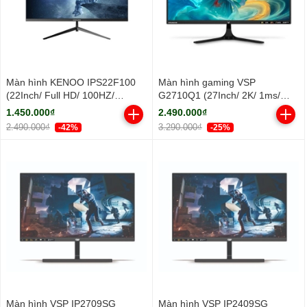
Màn hình KENOO IPS22F100
Màn hình gaming VSP
(22Inch/ Full HD/ 100HZ/
G2710Q1 (27Inch/ 2K/ 1ms/
250cd/m2/ IPS)
100HZ/ 300cd/m2/ IPS)
1.450.000₫
2.490.000₫
2.490.000₫
3.290.000₫
-42%
-25%
Màn hình VSP IP2709SG
Màn hình VSP IP2409SG