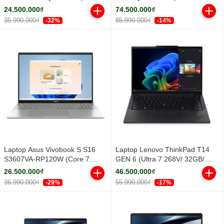
Core Ultra 5 322 | Integrated
32GB/ 1TB SSD/ RTX PRO 500
24.500.000₫
74.500.000₫
Intel® Graphics | 14 inch
6GB/ 14.5inch WUXGA/ Win 11
35.990.000₫
85.990.000₫
-32%
-14%
WUXGA IPS | 16GB | 512GB |
Pro/ Black/ Vỏ nhôm/ 3Y)
Win 11 | Xám)
Laptop Asus Vivobook S S16
Laptop Lenovo ThinkPad T14
S3607VA-RP120W (Core 7
GEN 6 (Ultra 7 268V/ 32GB/
240H/ 16GB/ 512GB SSD/ 16
512GB SSD/ 14 inch WUXGA/
26.500.000₫
46.500.000₫
inch WUXGA/ Win11/ Silver/ Vỏ
NoOS/ Black/ Vỏ nhôm/ 3Y)
36.990.000₫
55.990.000₫
-29%
-17%
nhôm)