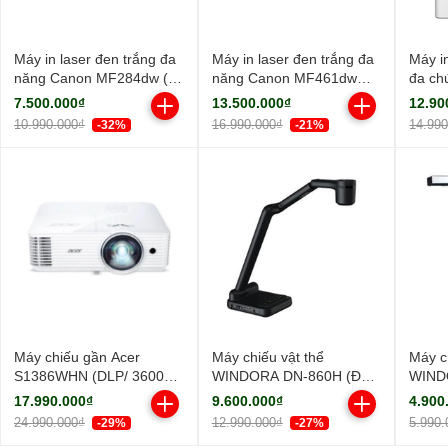
Máy in laser đen trắng đa
Máy in laser đen trắng đa
Máy i
năng Canon MF284dw (In
năng Canon MF461dw
đa ch
đảo mặt| Copy| Scan| ADF
(NK)
MF45
7.500.000₫
13.500.000₫
12.90
A4| A5| USB| LAN| WIFI)
10.990.000₫
16.990.000₫
14.99
-32%
-21%
Máy chiếu gần Acer
Máy chiếu vật thể
Máy c
S1386WHN (DLP/ 3600
WINDORA DN-860H (Độ
WIND
Ansi Lumens/ WXGA)
sáng sắc nét/ Full HD)
sáng s
17.990.000₫
9.600.000₫
4.900
24.990.000₫
12.990.000₫
5.990.
-29%
-27%