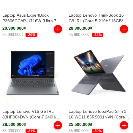
Laptop Asus ExpertBook
Laptop Lenovo ThinkBook 16
P3606CCAP-U716W (Ultra 7
G9 IRL (Core 5 210H/ 16GB/
255H/ 16GB/ 512GB SSD/ 16
512GB SSD/ 16 inch WUXGA/
29.900.000₫
28.300.000₫
inch WUXGA/ Win11/ Grey)
Win11/ Grey/ Vỏ nhôm/ 2Y)
36.990.000₫
35.990.000₫
-20%
-22%
Laptop Lenovo V15 G5 IRL
Laptop Lenovo IdeaPad Slim 3
83HF004DVN (Core 7 240H/
16IWC11 83RS001NVN (Core 5
16GB/ 512GB SSD/ 15.6 inch
320H/ 16GB/ 512GB SSD/ 16
28.500.000₫
25.500.000₫
FHD/ Win11/ Grey/ 2Y)
inch WUXGA/ Win11/ Grey/ Vỏ
35.990.000₫
35.990.000₫
-21%
-30%