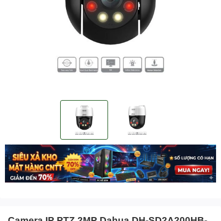
Camera IP PTZ 2MP Dahua DH-SD2A200HB-