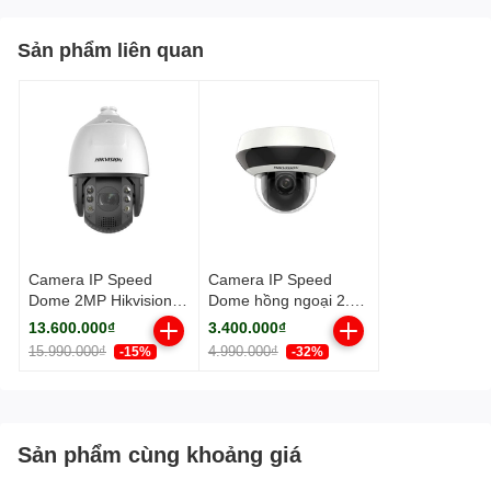
Sản phẩm liên quan
Camera IP Speed
Camera IP Speed
Dome 2MP Hikvision
Dome hồng ngoại 2.0
DS-2DE7A232IW-AEB
Megapixel HIKVISION
13.600.000₫
3.400.000₫
DS-2DE2A204IW-DE3
15.990.000₫
4.990.000₫
-15%
-32%
Sản phẩm cùng khoảng giá