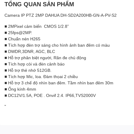
TỔNG QUAN SẢN PHẨM
Camera IP PTZ 2MP DAHUA DH-SD2A200HB-GN-A-PV-S2
■ 2MPixel cảm biến CMOS 1/2.8”
■ 25fps@2MP.
■ Chuẩn nén H265
■ Tích hợp đèn trợ sáng cho hình ảnh ban đêm có màu
■ DWDR,3DNR, AGC, BLC
■ Hỗ trợ phân biệt người, Răn đe chủ động
■ Tích hợp còi và đèn cảnh báo
■ Hỗ trợ thẻ nhớ 512GB.
■ Tích hợp Mic, loa. Đàm thọai 2 chiều
■ Hỗ trợ 3 chế độ nhìn ban đêm. Tầm nhìn ban đêm 30m
■ Ống kính 4mm
■ DC12V/1.5A, POE . Onvif 2.4. IP66,TVS2000V
"