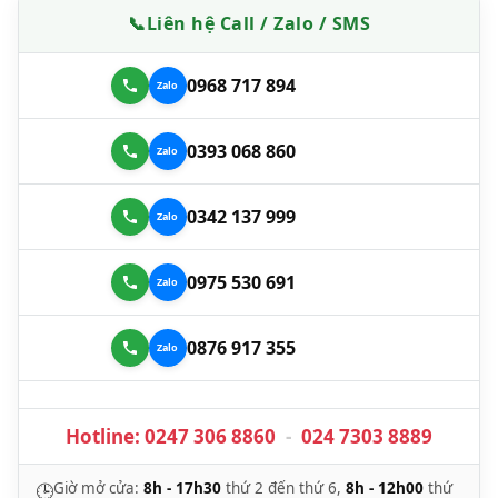
📞
Liên hệ Call / Zalo / SMS
0968 717 894
0393 068 860
0342 137 999
0975 530 691
0876 917 355
Hotline:
0247 306 8860
-
024 7303 8889
Giờ mở cửa:
8h - 17h30
thứ 2 đến thứ 6,
8h - 12h00
thứ
🕒