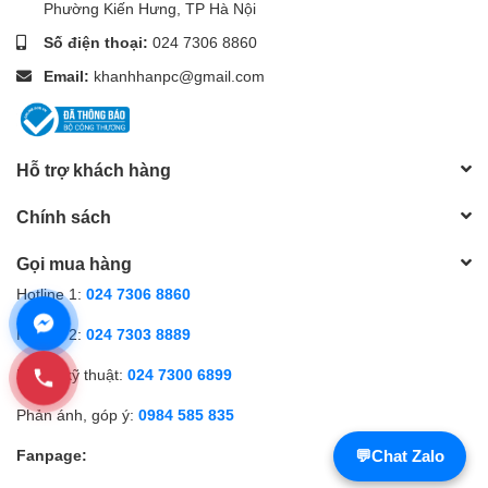
Noise
Yes
Phường Kiến Hưng, TP Hà Nội
Filtering
Số điện thoại:
024 7306 8860
Network
Email:
khanhhanpc@gmail.com
Simultaneou
Up to 6 channels
s Live View
Open Network Video Interface (Profile S, Profile T,
API
Profile G), ISAPI, SDK
Hỗ trợ khách hàng
TCP/IP, ICMP, DHCP, DNS, HTTP, RTP, RTSP, NTP,
Protocols
IGMP, IPv6, UDP, QoS, FTP, SMTP
Chính sách
Up to 32 users
User/Host
3 user levels: administrator, operator, and user
Gọi mua hàng
Image
Wide
Hotline 1:
024 7306 8860
Dynamic
120dB WDR
Hotline 2:
024 7303 8889
Range
SNR
≥ 52 dB
Hỗ trợ kỹ thuật:
024 7300 6899
Day/Night
Day, Night, Auto, Schedule
Switch
Phản ánh, góp ý:
0984 585 835
Image
Enhancemen
BLC, HLC, 3D DNR
Fanpage:
💬
Chat Zalo
t