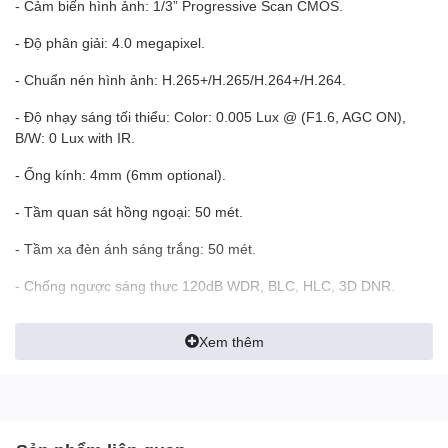
- Cảm biến hình ảnh: 1/3” Progressive Scan CMOS.
- Độ phân giải: 4.0 megapixel.
- Chuẩn nén hình ảnh: H.265+/H.265/H.264+/H.264.
- Độ nhạy sáng tối thiểu: Color: 0.005 Lux @ (F1.6, AGC ON),
B/W: 0 Lux with IR.
- Ống kính: 4mm (6mm optional).
- Tầm quan sát hồng ngoại: 50 mét.
- Tầm xa đèn ánh sáng trắng: 50 mét.
- Chống ngược sáng thực 120dB WDR, BLC, HLC, 3D DNR.
-
Camera
tích hợp chức năng phát hiện người và phương tiện.
Xem thêm
- Tích hợp micro và loa, hỗ trợ đàm thoại 2 chiều.
- Hỗ trợ khe thẻ nhớ SD dung lượng lên đến 512GB.
- Tiêu chuẩn chống bụi và nước: IP67 (thích hợp sử dụng trong