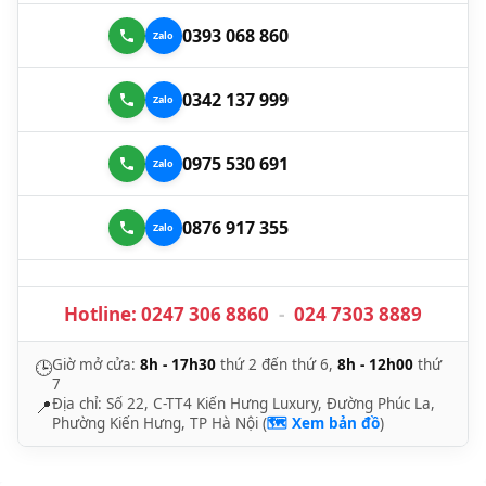
0393 068 860
0342 137 999
0975 530 691
0876 917 355
Hotline:
0247 306 8860
-
024 7303 8889
Giờ mở cửa:
8h - 17h30
thứ 2 đến thứ 6,
8h - 12h00
thứ
🕒
7
Địa chỉ: Số 22, C-TT4 Kiến Hưng Luxury, Đường Phúc La,
📍
Phường Kiến Hưng, TP Hà Nội (
🗺️ Xem bản đồ
)