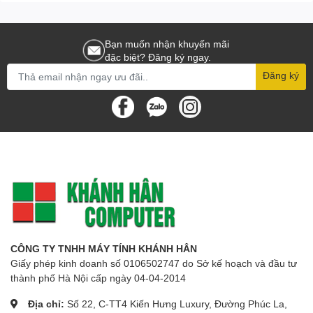
diagonal FOV 57°
Lens Mount
M12
Iris Type
Fixed
Bạn muốn nhận khuyến mãi
Aperture
F1.6
đặc biệt? Đăng ký ngay.
Illuminator
Đăng ký
Supplement
IR, White Light
Light Type
Supplement
Up to 50 m
Light Range
Smart
Supplement
Yes
Light
Video
Video
Main stream: H.265+/H.265/H.264+/H.264,
Compression
Sub-stream: H.265/H.264/MJPEG
Region of
Interest
1 fixed region for main stream
CÔNG TY TNHH MÁY TÍNH KHÁNH HÂN
(ROI)
Giấy phép kinh doanh số 0106502747 do Sở kế hoạch và đầu tư
Audio
thành phố Hà Nội cấp ngày 04-04-2014
Audio Type
Mono sound
Environment
Địa chỉ:
Số 22, C-TT4 Kiến Hưng Luxury, Đường Phúc La,