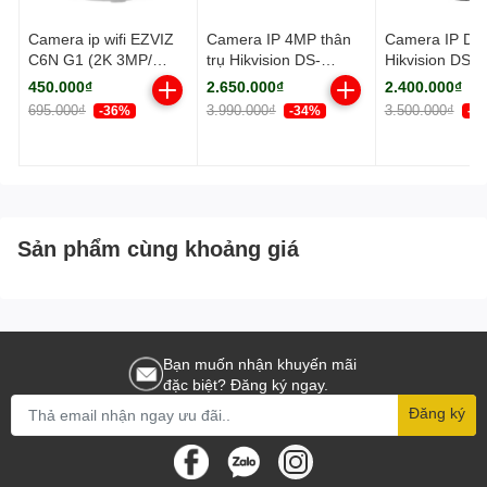
Camera ip wifi EZVIZ
Camera IP 4MP thân
Camera IP D
C6N G1 (2K 3MP/
trụ Hikvision DS-
Hikvision DS-
Quay quét)
2CD2043G2-LI2U
2CD2123G2-L
450.000₫
2.650.000₫
2.400.000₫
HUN 4mm
695.000₫
3.990.000₫
3.500.000₫
-36%
-34%
-3
Sản phẩm cùng khoảng giá
Bạn muốn nhận khuyến mãi
đặc biệt? Đăng ký ngay.
Đăng ký