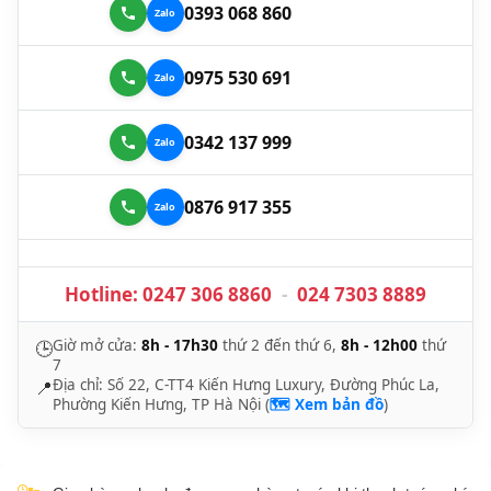
0393 068 860
0975 530 691
0342 137 999
0876 917 355
Hotline:
0247 306 8860
-
024 7303 8889
Giờ mở cửa:
8h - 17h30
thứ 2 đến thứ 6,
8h - 12h00
thứ
🕒
7
Địa chỉ: Số 22, C-TT4 Kiến Hưng Luxury, Đường Phúc La,
📍
Phường Kiến Hưng, TP Hà Nội (
🗺️ Xem bản đồ
)