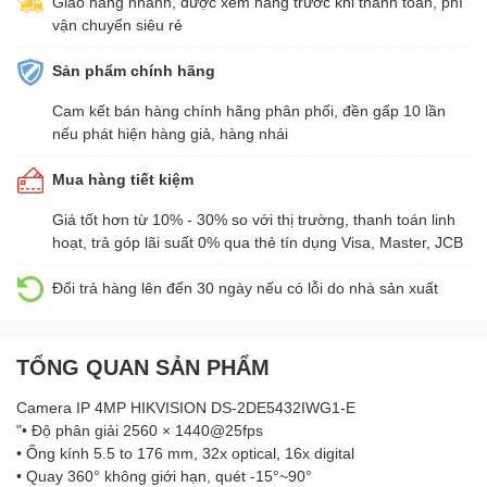
Giao hàng nhanh, được xem hàng trước khi thanh toán, phí
vận chuyển siêu rẻ
Sản phẩm chính hãng
Cam kết bán hàng chính hãng phân phối, đền gấp 10 lần
nếu phát hiện hàng giả, hàng nhái
Mua hàng tiết kiệm
Giá tốt hơn từ 10% - 30% so với thị trường, thanh toán linh
hoạt, trả góp lãi suất 0% qua thẻ tín dụng Visa, Master, JCB
Đổi trả hàng lên đến 30 ngày nếu có lỗi do nhà sản xuất
TỔNG QUAN SẢN PHẨM
Camera IP 4MP HIKVISION DS-2DE5432IWG1-E
"• Độ phân giải 2560 × 1440@25fps
• Ống kính 5.5 to 176 mm, 32x optical, 16x digital
• Quay 360° không giới hạn, quét -15°~90°