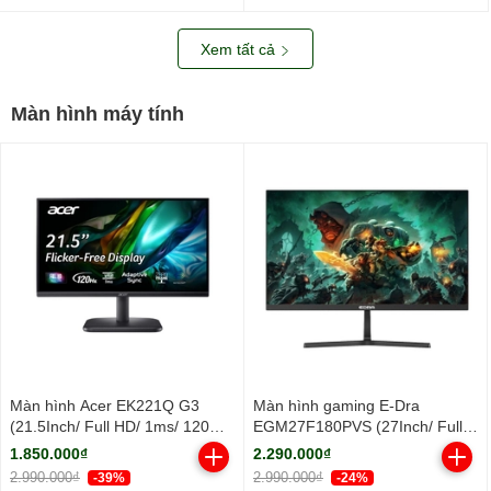
nhôm/ 2Y)
Xem tất cả
Màn hình máy tính
Màn hình Acer EK221Q G3
Màn hình gaming E-Dra
(21.5Inch/ Full HD/ 1ms/ 120Hz/
EGM27F180PVS (27Inch/ Full
250cd/m2/ IPS)
HD/ 1ms/ 180Hz/ 250cd/m2/
1.850.000₫
2.290.000₫
IPS)
2.990.000₫
2.990.000₫
-39%
-24%