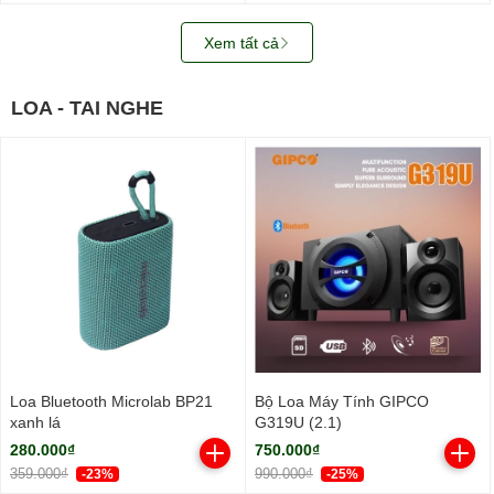
Xem tất cả
LOA - TAI NGHE
Loa Bluetooth Microlab BP21
Bộ Loa Máy Tính GIPCO
xanh lá
G319U (2.1)
280.000₫
750.000₫
359.000₫
990.000₫
-23%
-25%