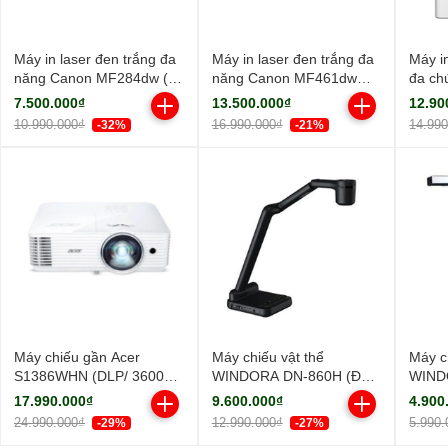
Máy in laser đen trắng đa
Máy in laser đen trắng đa
Máy i
năng Canon MF284dw (In
năng Canon MF461dw
đa ch
đảo mặt| Copy| Scan| ADF
(NK)
MF45
7.500.000₫
13.500.000₫
12.90
A4| A5| USB| LAN| WIFI)
10.990.000₫
16.990.000₫
14.99
-32%
-21%
Máy chiếu gần Acer
Máy chiếu vật thể
Máy c
S1386WHN (DLP/ 3600
WINDORA DN-860H (Độ
WIND
Ansi Lumens/ WXGA)
sáng sắc nét/ Full HD)
sáng s
17.990.000₫
9.600.000₫
4.900
24.990.000₫
12.990.000₫
5.990.
-29%
-27%