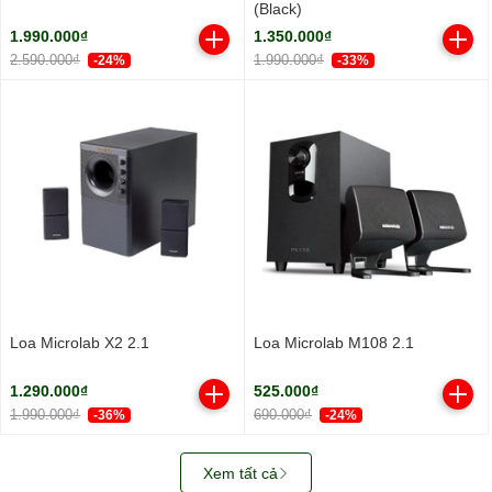
(Black)
1.990.000₫
1.350.000₫
2.590.000₫
1.990.000₫
-24%
-33%
Loa Microlab X2 2.1
Loa Microlab M108 2.1
1.290.000₫
525.000₫
1.990.000₫
690.000₫
-36%
-24%
Xem tất cả