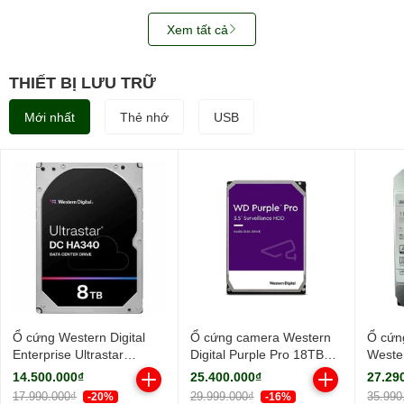
Xem tất cả
THIẾT BỊ LƯU TRỮ
Mới nhất
Thẻ nhớ
USB
Ổ cứng Western Digital
Ổ cứng camera Western
Ổ cứn
Enterprise Ultrastar
Digital Purple Pro 18TB
Wester
HA340 8TB 7200RPM
WD181PURP (3.5Inch/
18TB
14.500.000₫
25.400.000₫
27.29
256MB-
7200rpm/ Cache 256MB/
WUH7
17.990.000₫
29.999.000₫
35.990
-20%
-16%