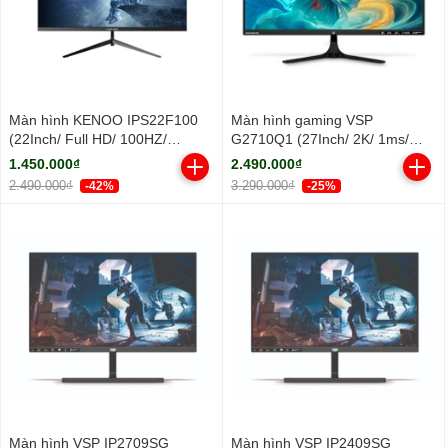
Màn hình KENOO IPS22F100
Màn hình gaming VSP
(22Inch/ Full HD/ 100HZ/
G2710Q1 (27Inch/ 2K/ 1ms/
250cd/m2/ IPS)
100HZ/ 300cd/m2/ IPS)
1.450.000₫
2.490.000₫
2.490.000₫
3.290.000₫
-42%
-25%
Màn hình VSP IP2709SG
Màn hình VSP IP2409SG