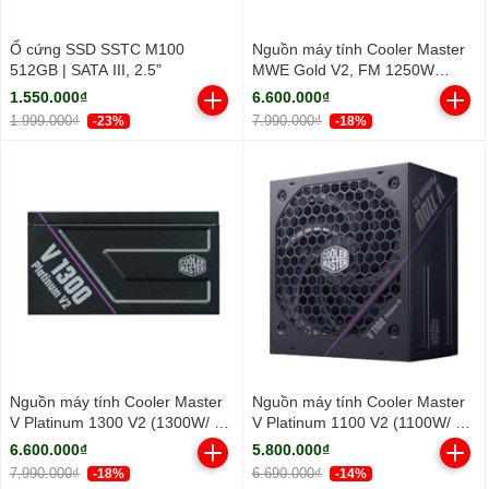
Ổ cứng SSD SSTC M100
Nguồn máy tính Cooler Master
512GB | SATA III, 2.5"
MWE Gold V2, FM 1250W
ATX3.1 A/EU Cable (80 Plus
1.550.000₫
6.600.000₫
Gold/ Full-Modular/ ATX/ Đen)
1.999.000₫
7.990.000₫
-23%
-18%
Nguồn máy tính Cooler Master
Nguồn máy tính Cooler Master
V Platinum 1300 V2 (1300W/ 80
V Platinum 1100 V2 (1100W/ 80
Plus Platinum/ Full-Modular/
Plus Platinum/ Full-Modular/
6.600.000₫
5.800.000₫
ATX/ Đen)
ATX/ Đen)
7.990.000₫
6.690.000₫
-18%
-14%