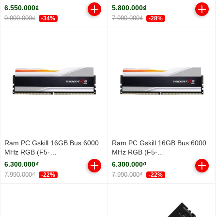
3.3Ghz/ Turbo 5.3GHz/ 18
DDR5 5600MHz
6.550.000₫
5.800.000₫
Cores/ 18 Threads/ Cache
9.900.000₫
7.990.000₫
-34%
-28%
30MB)
Ram PC Gskill 16GB Bus 6000
Ram PC Gskill 16GB Bus 6000
MHz RGB (F5-
MHz RGB (F5-
6000J3636F16GX1-TZ5RW)
6000J3636F16GX1-TZ5RS)
6.300.000₫
6.300.000₫
7.990.000₫
7.990.000₫
-22%
-22%