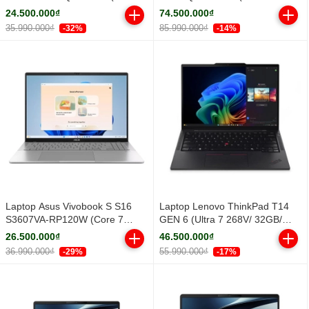
Core Ultra 5 322 | Integrated
32GB/ 1TB SSD/ RTX PRO 500
24.500.000₫
74.500.000₫
Intel® Graphics | 14 inch
6GB/ 14.5inch WUXGA/ Win 11
35.990.000₫
85.990.000₫
-32%
-14%
WUXGA IPS | 16GB | 512GB |
Pro/ Black/ Vỏ nhôm/ 3Y)
Win 11 | Xám)
Laptop Asus Vivobook S S16
Laptop Lenovo ThinkPad T14
S3607VA-RP120W (Core 7
GEN 6 (Ultra 7 268V/ 32GB/
240H/ 16GB/ 512GB SSD/ 16
512GB SSD/ 14 inch WUXGA/
26.500.000₫
46.500.000₫
inch WUXGA/ Win11/ Silver/ Vỏ
NoOS/ Black/ Vỏ nhôm/ 3Y)
36.990.000₫
55.990.000₫
-29%
-17%
nhôm)