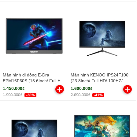
Màn hình di động E-Dra
Màn hình KENOO IPS24F100
EPM16F60S (15.6Inch/ Full HD/
(23.8Inch/ Full HD/ 100HZ/
5ms/ IPS)
250cd/m2/ IPS)
1.450.000₫
1.600.000₫
1.990.000₫
2.690.000₫
-28%
-41%