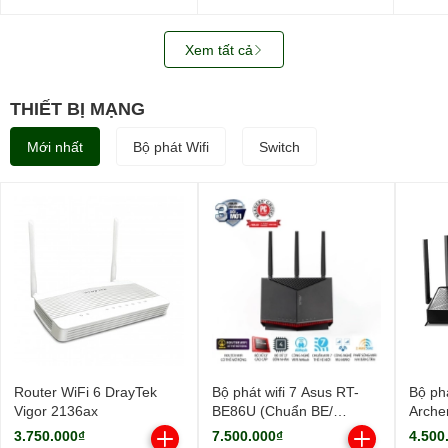
WUS721208BLE6L4
SATA3)
0B487
3.5in
512M
Xem tất cả
THIẾT BỊ MẠNG
Mới nhất
Bộ phát Wifi
Switch
Router WiFi 6 DrayTek
Bộ phát wifi 7 Asus RT-
Bộ phá
Vigor 2136ax
BE86U (Chuẩn BE/
Arche
BE6800Mbps/ 3 Ăng-ten
9700M
3.750.000₫
7.500.000₫
4.500