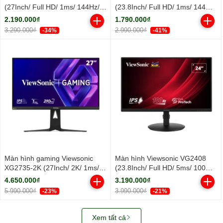
(27Inch/ Full HD/ 1ms/ 144Hz/
(23.8Inch/ Full HD/ 1ms/ 144Hz/
300cd/m2/ IPS)
300cd/m2/ IPS)
2.190.000₫
1.790.000₫
3.290.000₫
2.990.000₫
-34%
-41%
Màn hình gaming Viewsonic
Màn hình Viewsonic VG2408
XG2735-2K (27Inch/ 2K/ 1ms/
(23.8Inch/ Full HD/ 5ms/ 100HZ/
210Hz/ 400cd/m2/ IPS)
250cd/m2/ LED/ Tích hợp Loa)
4.650.000₫
3.190.000₫
5.990.000₫
3.990.000₫
-23%
-21%
Xem tất cả