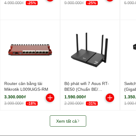
ngoài, 1 ăng-ten ngầm/
ngoài
4.990.000₫
9.900.000₫
6.990.
-25%
-25%
AIMesh)
Router cân bằng tải
Bộ phát wifi 7 Asus RT-
Switc
Mikrotik L009UiGS-RM
BE50 (Chuẩn BE/
(Giga
BE3600Mbps/ 4 Ăng-ten
Cổng/
3.300.000₫
1.590.000₫
1.350
ngoài/ Wifi Mesh/ 45User)
3.999.000₫
2.290.000₫
1.990.
-18%
-31%
Xem tất cả