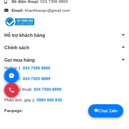
Số điện thoại:
024 7306 8860
Email:
khanhhanpc@gmail.com
Hỗ trợ khách hàng
Chính sách
Gọi mua hàng
Hotline 1:
024 7306 8860
Hotline 2:
024 7303 8889
Hỗ trợ kỹ thuật:
024 7300 6899
Phản ánh, góp ý:
0984 585 835
Fanpage:
💬
Chat Zalo