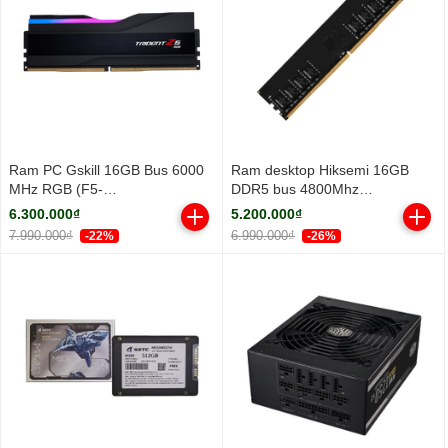
Ram PC Gskill 16GB Bus 6000
Ram desktop Hiksemi 16GB
MHz RGB (F5-
DDR5 bus 4800Mhz
6000J3636F16GX1-TZ5RK)
(HSC516U48Z1-16G)
6.300.000₫
5.200.000₫
7.990.000₫
6.990.000₫
-22%
-26%