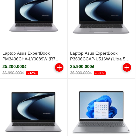
Laptop Asus ExpertBook
Laptop Asus ExpertBook
PM3406CHA-LY0089W (R7
P3606CCAP-U516W (Ultra 5
8840HS/ 16GB/ 512GB SSD/ 14
225H/ 16GB/ 512GB SSD/ 16
25.200.000₫
25.900.000₫
inch WUXGA/ Win11/ Grey/ Vỏ
inch WUXGA/ Win11/ Grey)
36.990.000₫
36.990.000₫
-32%
-30%
nhôm)