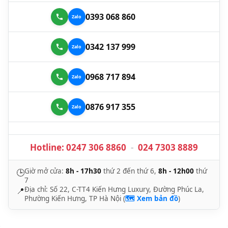
0393 068 860
0342 137 999
0968 717 894
0876 917 355
Hotline:
0247 306 8860
-
024 7303 8889
Giờ mở cửa:
8h - 17h30
thứ 2 đến thứ 6,
8h - 12h00
thứ
🕒
7
Địa chỉ: Số 22, C-TT4 Kiến Hưng Luxury, Đường Phúc La,
📍
Phường Kiến Hưng, TP Hà Nội (
🗺️ Xem bản đồ
)