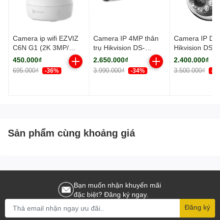
Camera ip wifi EZVIZ
Camera IP 4MP thân
Camera IP D
C6N G1 (2K 3MP/
trụ Hikvision DS-
Hikvision DS-
Quay quét)
2CD2043G2-LI2U
2CD2123G2-L
450.000₫
2.650.000₫
2.400.000₫
HUN 4mm
695.000₫
3.990.000₫
3.500.000₫
-36%
-34%
-3
Sản phẩm cùng khoảng giá
Bạn muốn nhận khuyến mãi
đặc biệt? Đăng ký ngay.
Đăng ký