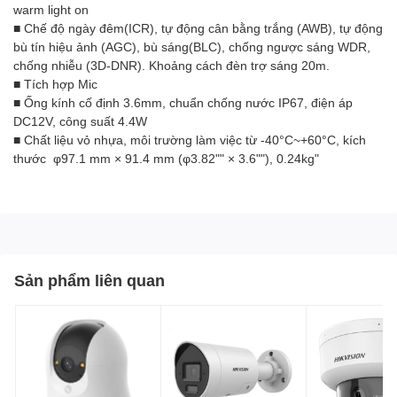
warm light on
■ Chế độ ngày đêm(ICR), tự động cân bằng trắng (AWB), tự động
bù tín hiệu ảnh (AGC), bù sáng(BLC), chống ngược sáng WDR,
chống nhiễu (3D-DNR). Khoảng cách đèn trợ sáng 20m.
■ Tích hợp Mic
■ Ống kính cố định 3.6mm, chuẩn chống nước IP67, điện áp
DC12V, công suất 4.4W
■ Chất liệu vỏ nhựa, môi trường làm việc từ -40°C~+60°C, kích
thước φ97.1 mm × 91.4 mm (φ3.82"" × 3.6""), 0.24kg"
Sản phẩm liên quan