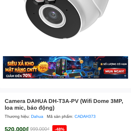
Camera DAHUA DH-T3A-PV (Wifi Dome 3MP,
loa mic, báo động)
Thương hiệu:
Dahua
Mã sản phẩm:
CADAH373
520.000₫
999.000₫
-48%