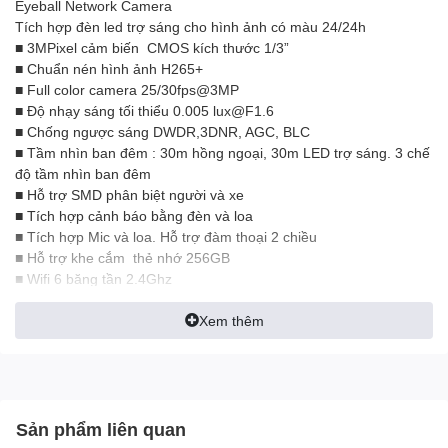
Eyeball Network Camera
Tích hợp đèn led trợ sáng cho hình ảnh có màu 24/24h
■ 3MPixel cảm biến CMOS kích thước 1/3”
■ Chuẩn nén hình ảnh H265+
■ Full color camera 25/30fps@3MP
■ Độ nhạy sáng tối thiểu 0.005 lux@F1.6
■ Chống ngược sáng DWDR,3DNR, AGC, BLC
■ Tầm nhìn ban đêm : 30m hồng ngoại, 30m LED trợ sáng. 3 chế
độ tầm nhìn ban đêm
■ Hỗ trợ SMD phân biệt người và xe
■ Tích hợp cảnh báo bằng đèn và loa
■ Tích hợp Mic và loa. Hỗ trợ đàm thoại 2 chiều
■ Hỗ trợ khe cắm thẻ nhớ 256GB
■ Wifi 6 băng tần 2.4Ghz
■ Ống kính 2.8mm cho góc nhìn 103°
■ Chuẩn chống nước IP67
Xem thêm
■ DC12VDC
■ Chất liệu nhựa + kim loại
■ Kích thước : 102.2 mm × Φ109.9 mm (4.02"" × Φ4.33""). Trọng
lượng 0.32 kg"
Sản phẩm liên quan