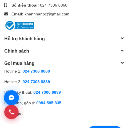
Số điện thoại:
024 7306 8860
Email:
khanhhanpc@gmail.com
Hỗ trợ khách hàng
Chính sách
Gọi mua hàng
Hotline 1:
024 7306 8860
Hotline 2:
024 7303 8889
Hỗ trợ kỹ thuật:
024 7300 6899
Phản ánh, góp ý:
0984 585 835
Fanpage: