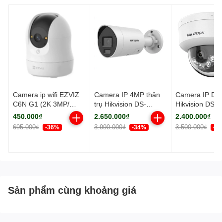
Camera ip wifi EZVIZ
Camera IP 4MP thân
Camera IP D
C6N G1 (2K 3MP/
trụ Hikvision DS-
Hikvision DS-
Quay quét)
2CD2043G2-LI2U
2CD2123G2-L
450.000₫
2.650.000₫
2.400.000₫
HUN 4mm
695.000₫
3.990.000₫
3.500.000₫
-36%
-34%
-3
Sản phẩm cùng khoảng giá