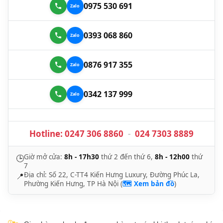
0975 530 691
0393 068 860
0876 917 355
0342 137 999
Hotline:
0247 306 8860
-
024 7303 8889
Giờ mở cửa:
8h - 17h30
thứ 2 đến thứ 6,
8h - 12h00
thứ
🕒
7
Địa chỉ: Số 22, C-TT4 Kiến Hưng Luxury, Đường Phúc La,
📍
Phường Kiến Hưng, TP Hà Nội (
🗺️ Xem bản đồ
)