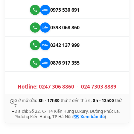
0975 530 691
0393 068 860
0342 137 999
0876 917 355
Hotline:
0247 306 8860
-
024 7303 8889
Giờ mở cửa:
8h - 17h30
thứ 2 đến thứ 6,
8h - 12h00
thứ
🕒
7
Địa chỉ: Số 22, C-TT4 Kiến Hưng Luxury, Đường Phúc La,
📍
Phường Kiến Hưng, TP Hà Nội (
🗺️ Xem bản đồ
)