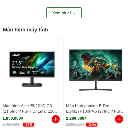
nhôm/ 2Y)
Xem tất cả
Màn hình máy tính
Màn hình Acer EK221Q G3
Màn hình gaming E-Dra
(21.5Inch/ Full HD/ 1ms/ 120Hz/
EGM27F180PVS (27Inch/ Full
250cd/m2/ IPS)
HD/ 1ms/ 180Hz/ 250cd/m2/
1.850.000₫
2.290.000₫
IPS)
2.990.000₫
2.990.000₫
-39%
-24%