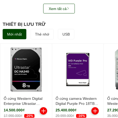
Xem tất cả
THIẾT BỊ LƯU TRỮ
Mới nhất
Thẻ nhớ
USB
Ổ cứng Western Digital
Ổ cứng camera Western
Ổ cứn
Enterprise Ultrastar
Digital Purple Pro 18TB
Wester
HA340 8TB 7200RPM
WD181PURP (3.5Inch/
18TB
14.500.000₫
25.400.000₫
27.29
256MB-
7200rpm/ Cache 256MB/
WUH7
17.990.000₫
29.999.000₫
35.990
-20%
-16%