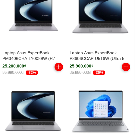
Laptop Asus ExpertBook
Laptop Asus ExpertBook
PM3406CHA-LY0089W (R7
P3606CCAP-U516W (Ultra 5
8840HS/ 16GB/ 512GB SSD/ 14
225H/ 16GB/ 512GB SSD/ 16
25.200.000₫
25.900.000₫
inch WUXGA/ Win11/ Grey/ Vỏ
inch WUXGA/ Win11/ Grey)
36.990.000₫
36.990.000₫
-32%
-30%
nhôm)