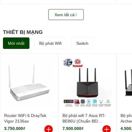
WUS721208BLE6L4
SATA3)
0B487
3.5in
512M
Xem tất cả
THIẾT BỊ MẠNG
Mới nhất
Bộ phát Wifi
Switch
Router WiFi 6 DrayTek
Bộ phát wifi 7 Asus RT-
Bộ phá
Vigor 2136ax
BE86U (Chuẩn BE/
Arche
BE6800Mbps/ 3 Ăng-ten
9700M
3.750.000₫
7.500.000₫
4.500