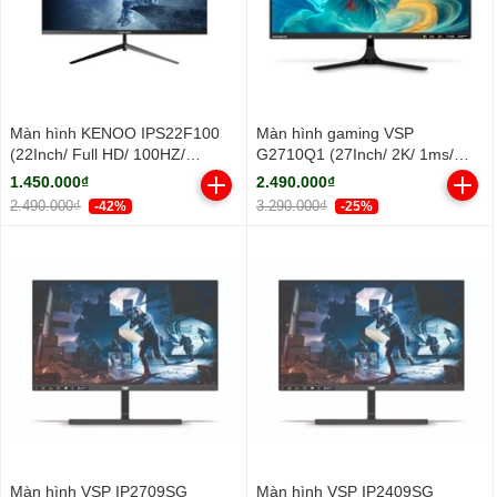
Màn hình KENOO IPS22F100
Màn hình gaming VSP
(22Inch/ Full HD/ 100HZ/
G2710Q1 (27Inch/ 2K/ 1ms/
250cd/m2/ IPS)
100HZ/ 300cd/m2/ IPS)
1.450.000₫
2.490.000₫
2.490.000₫
3.290.000₫
-42%
-25%
Màn hình VSP IP2709SG
Màn hình VSP IP2409SG