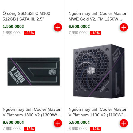
Ổ cứng SSD SSTC M100
Nguồn máy tính Cooler Master
512GB | SATA III, 2.5"
MWE Gold V2, FM 1250W
ATX3.1 A/EU Cable (80 Plus
1.550.000₫
6.600.000₫
Gold/ Full-Modular/ ATX/ Đen)
1.999.000₫
7.990.000₫
-23%
-18%
Nguồn máy tính Cooler Master
Nguồn máy tính Cooler Master
V Platinum 1300 V2 (1300W/ 80
V Platinum 1100 V2 (1100W/ 80
Plus Platinum/ Full-Modular/
Plus Platinum/ Full-Modular/
6.600.000₫
5.800.000₫
ATX/ Đen)
ATX/ Đen)
7.990.000₫
6.690.000₫
-18%
-14%