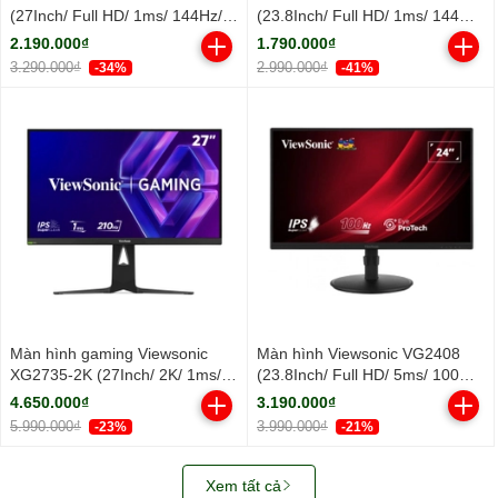
(27Inch/ Full HD/ 1ms/ 144Hz/
(23.8Inch/ Full HD/ 1ms/ 144Hz/
300cd/m2/ IPS)
300cd/m2/ IPS)
2.190.000₫
1.790.000₫
3.290.000₫
2.990.000₫
-34%
-41%
Màn hình gaming Viewsonic
Màn hình Viewsonic VG2408
XG2735-2K (27Inch/ 2K/ 1ms/
(23.8Inch/ Full HD/ 5ms/ 100HZ/
210Hz/ 400cd/m2/ IPS)
250cd/m2/ LED/ Tích hợp Loa)
4.650.000₫
3.190.000₫
5.990.000₫
3.990.000₫
-23%
-21%
Xem tất cả