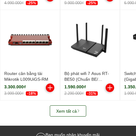
ngoài, 1 ăng-ten ngầm/
ngoài
4.990.000₫
9.900.000₫
6.990.
-25%
-25%
AIMesh)
Router cân bằng tải
Bộ phát wifi 7 Asus RT-
Switc
Mikrotik L009UiGS-RM
BE50 (Chuẩn BE/
(Giga
BE3600Mbps/ 4 Ăng-ten
Cổng/
3.300.000₫
1.590.000₫
1.350
ngoài/ Wifi Mesh/ 45User)
3.999.000₫
2.290.000₫
1.990.
-18%
-31%
Xem tất cả
Bạn muốn nhận khuyến mãi