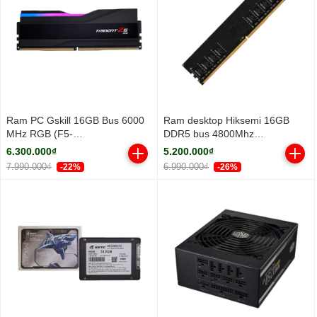
Ram PC Gskill 16GB Bus 6000
Ram desktop Hiksemi 16GB
MHz RGB (F5-
DDR5 bus 4800Mhz
6000J3636F16GX1-TZ5RK)
(HSC516U48Z1-16G)
6.300.000₫
5.200.000₫
7.990.000₫
6.990.000₫
-22%
-26%