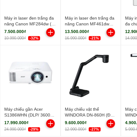
Máy in laser đen trắng đa
Máy in laser đen trắng đa
Máy i
năng Canon MF284dw (In
năng Canon MF461dw
đa ch
đảo mặt| Copy| Scan| ADF
(NK)
MF45
7.500.000₫
13.500.000₫
12.90
A4| A5| USB| LAN| WIFI)
10.990.000₫
16.990.000₫
14.99
-32%
-21%
Máy chiếu gần Acer
Máy chiếu vật thể
Máy c
S1386WHN (DLP/ 3600
WINDORA DN-860H (Độ
WIND
Ansi Lumens/ WXGA)
sáng sắc nét/ Full HD)
sáng s
17.990.000₫
9.600.000₫
4.900
24.990.000₫
12.990.000₫
5.990.
-29%
-27%