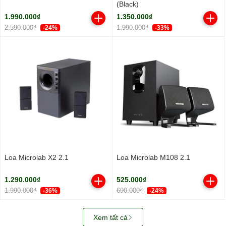
(Black)
1.990.000₫
1.350.000₫
2.590.000₫
1.990.000₫
-24%
-33%
Loa Microlab X2 2.1
Loa Microlab M108 2.1
1.290.000₫
525.000₫
1.990.000₫
690.000₫
-36%
-24%
Xem tất cả