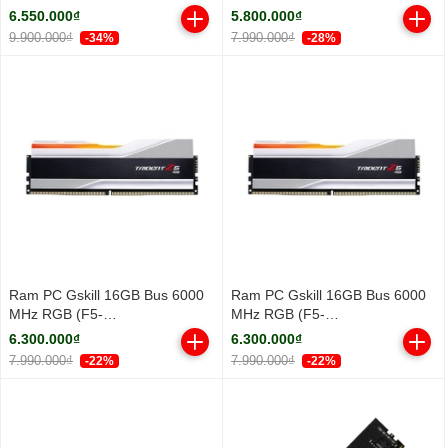
3.3Ghz/ Turbo 5.3GHz/ 18
DDR5 5600MHz
6.550.000₫
5.800.000₫
Cores/ 18 Threads/ Cache
9.900.000₫
7.990.000₫
-34%
-28%
30MB)
Ram PC Gskill 16GB Bus 6000
Ram PC Gskill 16GB Bus 6000
MHz RGB (F5-
MHz RGB (F5-
6000J3636F16GX1-TZ5RW)
6000J3636F16GX1-TZ5RS)
6.300.000₫
6.300.000₫
7.990.000₫
7.990.000₫
-22%
-22%