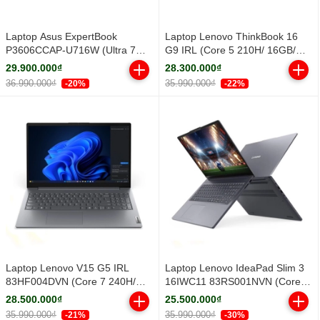
Laptop Asus ExpertBook
Laptop Lenovo ThinkBook 16
P3606CCAP-U716W (Ultra 7
G9 IRL (Core 5 210H/ 16GB/
255H/ 16GB/ 512GB SSD/ 16
512GB SSD/ 16 inch WUXGA/
29.900.000₫
28.300.000₫
inch WUXGA/ Win11/ Grey)
Win11/ Grey/ Vỏ nhôm/ 2Y)
36.990.000₫
35.990.000₫
-20%
-22%
Laptop Lenovo V15 G5 IRL
Laptop Lenovo IdeaPad Slim 3
83HF004DVN (Core 7 240H/
16IWC11 83RS001NVN (Core 5
16GB/ 512GB SSD/ 15.6 inch
320H/ 16GB/ 512GB SSD/ 16
28.500.000₫
25.500.000₫
FHD/ Win11/ Grey/ 2Y)
inch WUXGA/ Win11/ Grey/ Vỏ
35.990.000₫
35.990.000₫
-21%
-30%