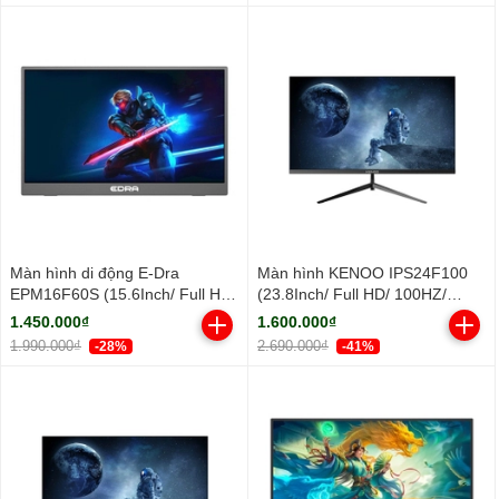
Màn hình di động E-Dra
Màn hình KENOO IPS24F100
EPM16F60S (15.6Inch/ Full HD/
(23.8Inch/ Full HD/ 100HZ/
5ms/ IPS)
250cd/m2/ IPS)
1.450.000₫
1.600.000₫
1.990.000₫
2.690.000₫
-28%
-41%