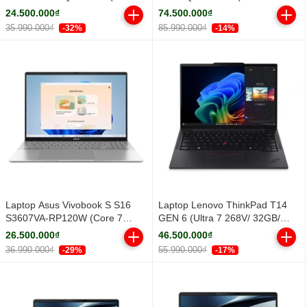
Core Ultra 5 322 | Integrated
32GB/ 1TB SSD/ RTX PRO 500
24.500.000₫
74.500.000₫
Intel® Graphics | 14 inch
6GB/ 14.5inch WUXGA/ Win 11
35.990.000₫
85.990.000₫
-32%
-14%
WUXGA IPS | 16GB | 512GB |
Pro/ Black/ Vỏ nhôm/ 3Y)
Win 11 | Xám)
Laptop Asus Vivobook S S16
Laptop Lenovo ThinkPad T14
S3607VA-RP120W (Core 7
GEN 6 (Ultra 7 268V/ 32GB/
240H/ 16GB/ 512GB SSD/ 16
512GB SSD/ 14 inch WUXGA/
26.500.000₫
46.500.000₫
inch WUXGA/ Win11/ Silver/ Vỏ
NoOS/ Black/ Vỏ nhôm/ 3Y)
36.990.000₫
55.990.000₫
-29%
-17%
nhôm)