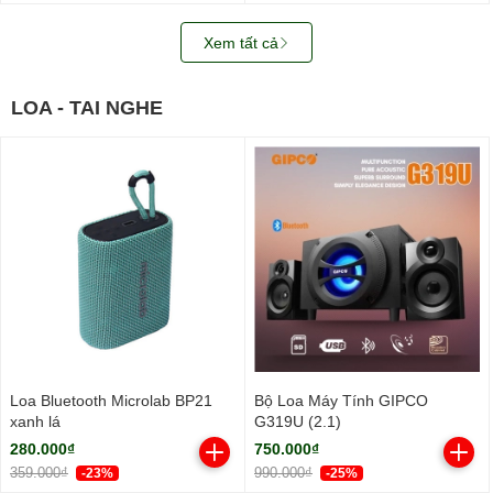
Xem tất cả
LOA - TAI NGHE
Loa Bluetooth Microlab BP21
Bộ Loa Máy Tính GIPCO
xanh lá
G319U (2.1)
280.000₫
750.000₫
359.000₫
990.000₫
-23%
-25%