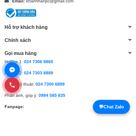
Email:
khanhhanpc@gmail.com
Hỗ trợ khách hàng
Chính sách
Gọi mua hàng
Hotline 1:
024 7306 8860
Hotline 2:
024 7303 8889
Hỗ trợ kỹ thuật:
024 7300 6899
Phản ánh, góp ý:
0984 585 835
Fanpage:
💬
Chat Zalo
© 2022 Bản quyền thuộc về
Khánh Hân PC