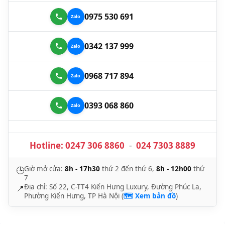
0975 530 691
0342 137 999
0968 717 894
0393 068 860
Hotline:
0247 306 8860
-
024 7303 8889
Giờ mở cửa:
8h - 17h30
thứ 2 đến thứ 6,
8h - 12h00
thứ
🕒
7
Địa chỉ: Số 22, C-TT4 Kiến Hưng Luxury, Đường Phúc La,
📍
Phường Kiến Hưng, TP Hà Nội (
🗺️ Xem bản đồ
)