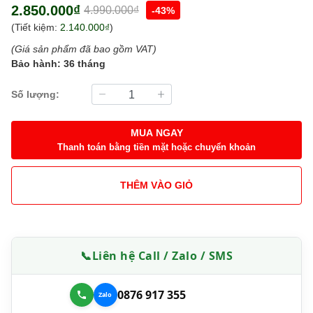
2.850.000₫
4.990.000₫
-43%
(Tiết kiệm:
2.140.000₫
)
(Giá sản phẩm đã bao gồm VAT)
Bảo hành: 36 tháng
Số lượng:
MUA NGAY
Thanh toán bằng tiền mặt hoặc chuyển khoản
THÊM VÀO GIỎ
📞
Liên hệ Call / Zalo / SMS
0876 917 355