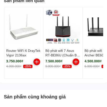
Sản phẩm liên quan
Router WiFi 6 DrayTek
Bộ phát wifi 7 Asus
Bộ phát wifi 7 
Vigor 2136ax
RT-BE86U (Chuẩn BE/
Archer BE600
BE6800Mbps/ 3 Ăng-
BE/ 9700Mbps/
3.750.000₫
7.500.000₫
4.500.000₫
ten ngoài, 1 ăng-ten
ten ngoài/ Ea
4.990.000₫
9.900.000₫
6.990.000₫
-25%
-25%
-3
ngầm/ AIMesh)
Sản phẩm cùng khoảng giá