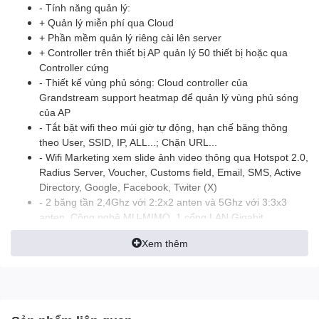
- Tính năng quản lý:
+ Quản lý miễn phí qua Cloud
+ Phần mềm quản lý riêng cài lên server
+ Controller trên thiết bị AP quản lý 50 thiết bị hoặc qua
Controller cứng
- Thiết kế vùng phủ sóng: Cloud controller của
Grandstream support heatmap để quản lý vùng phủ sóng
của AP
- Tắt bật wifi theo múi giờ tự động, hạn chế băng thông
theo User, SSID, IP, ALL...; Chặn URL...
- Wifi Marketing xem slide ảnh video thông qua Hotspot 2.0,
Radius Server, Voucher, Customs field, Email, SMS, Active
Directory, Google, Facebook, Twiter (X)
- 2 băng tần 2,4Ghz với 2:2x2 anten và 5Ghz với 3:3x3
anten, Công nghệ MU-MIMO, 1 cổng LAN Gigabit
- Hỗ trợ API cho các phần mềm thứ 3 phát triển kết nối vào
Xem thêm
hệ thống thông qua Cloud hoặc Manager