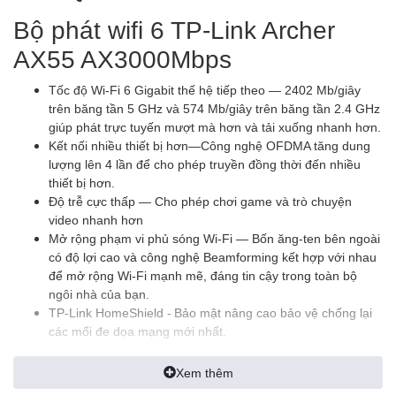
Bộ phát wifi 6 TP-Link Archer
AX55 AX3000Mbps
Tốc độ Wi-Fi 6 Gigabit thế hệ tiếp theo — 2402 Mb/giây
trên băng tần 5 GHz và 574 Mb/giây trên băng tần 2.4 GHz
giúp phát trực tuyến mượt mà hơn và tải xuống nhanh hơn.
Kết nối nhiều thiết bị hơn—Công nghệ OFDMA tăng dung
lượng lên 4 lần để cho phép truyền đồng thời đến nhiều
thiết bị hơn.
Độ trễ cực thấp — Cho phép chơi game và trò chuyện
video nhanh hơn
Mở rộng phạm vi phủ sóng Wi-Fi — Bốn ăng-ten bên ngoài
có độ lợi cao và công nghệ Beamforming kết hợp với nhau
để mở rộng Wi-Fi mạnh mẽ, đáng tin cậy trong toàn bộ
ngôi nhà của bạn.
TP-Link HomeShield -
Bảo mật nâng cao bảo vệ chống lại
các mối đe dọa mạng mới nhất.
Tuổi thọ sản phẩm được cải thiện—Thời gian đánh thức
mục tiêu giúp thiết bị của bạn giao tiếp nhiều hơn trong khi
Xem thêm
tiêu thụ ít năng lượng hơn.