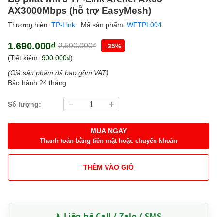
AX3000Mbps (hỗ trợ EasyMesh)
Thương hiệu:
TP-Link
Mã sản phẩm:
WFTPL004
1.690.000₫
2.590.000₫
-35%
(Tiết kiệm:
900.000₫
)
(Giá sản phẩm đã bao gồm VAT)
Bảo hành 24 tháng
Số lượng:
MUA NGAY
Thanh toán bằng tiền mặt hoặc chuyển khoản
THÊM VÀO GIỎ
📞
Liên hệ Call / Zalo / SMS