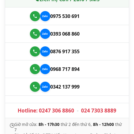
0975 530 691
0393 068 860
0876 917 355
0968 717 894
0342 137 999
Hotline:
0247 306 8860
-
024 7303 8889
Giờ mở cửa:
8h - 17h30
thứ 2 đến thứ 6,
8h - 12h00
thứ
🕒
7