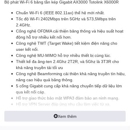
Bộ phát Wi-Fi 6 băng tần kép Gigabit AX3000 Totolink X6000R
Chuẩn Wi-Fi 6 (IEEE 802.11ax) thế hệ mới nhất.
Tốc độ Wi-Fi 2402Mbps trên 5GHz và 573,5Mbps trên
2.4GHz.
Cổng nghệ OFDMA cải thiện băng thông và hiệu suất hoạt
động hỗ trợ nhiều kết nối hơn.
Công nghệ TWT (Target Wake) tiết kiệm điện năng cho
user kết nối.
Công nghệ MU-MIMO hỗ trợ nhiều thiết bị cùng lúc.
Thiết kế đa ăng-ten 2.4Ghz 2T2R, và 5Ghz là 3T3R cho
khả năng truyền tải tối ưu
Công nghệ Beamforming cải thiện khả năng truyền tín hiệu,
nâng cao hiệu quả băng thông.
5 cổng Gigabit cung cấp khả năng chuyển tiếp dữ liệu lớn
qua kết nối cáp.
Hỗ trợ giao thức bảo mật WPA3 đảm bảo an ninh mạng.
Hỗ trợ VPN Server đáp ứng nhu cầu làm việc từ xa.
Hỗ trợ Easy Mesh và Roaming mọi nơi.
Hỗ trợ App TOTOLINK ROUTER quản lý tiện lợi, dễ dàng.
Xem thêm