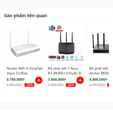
Sản phẩm liên quan
Router WiFi 6 DrayTek
Bộ phát wifi 7 Asus
Bộ phát wifi 7 
Vigor 2136ax
RT-BE86U (Chuẩn BE/
Archer BE600
BE6800Mbps/ 3 Ăng-
BE/ 9700Mbps/
3.750.000₫
7.500.000₫
4.500.000₫
ten ngoài, 1 ăng-ten
ten ngoài/ Ea
4.990.000₫
9.900.000₫
6.990.000₫
-25%
-25%
-3
ngầm/ AIMesh)