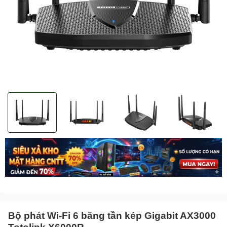
Bộ phát Wi-Fi 6 băng tần kép Gigabit AX3000
Totolink X6000R