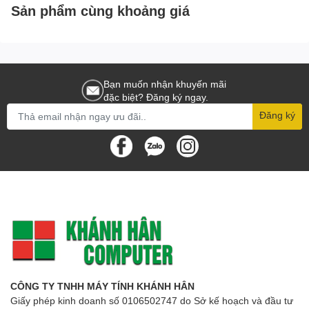
Cổng Ethernet Gigabit biến bộ mở rộng sóng thành một cầu nối
Sản phẩm cùng khoảng giá
Wi-Fi, cho phép bạn kết nối với thiết bị dây như Blu-ray player, bộ
chơi game console , DVR hoặc TV thông minh đến mạng Wi-Fi
của bạn.
Bạn muốn nhận khuyến mãi
đặc biệt? Đăng ký ngay.
Dễ dàng cài đặt và lắp đặt nhanh chóng
Đăng ký
Cài đặt nhanh với nút bấm RE
RE450
tương thích với hầu hết router Wi-Fi. Ấn nút RE trên thiết
bị mở rộng sóng và nút WPS trên router Wi-Fi (nếu có), hai thiết
bị sẽ tự kết nối với nhau trong vòng 2 phút.
Sau khi kết nối tới router hiện có, bạn có thể mang
RE450
đến
cắm vào ổ cắm cần lắp đặt.
Hỗ trợ lắp đặt nhanh với đèn báo hiệu thông minh
CÔNG TY TNHH MÁY TÍNH KHÁNH HÂN
Đèn báo hiệu thông minh giúp bạn xác định vị trí tốt nhất để lắp
Giấy phép kinh doanh số 0106502747 do Sở kế hoạch và đầu tư