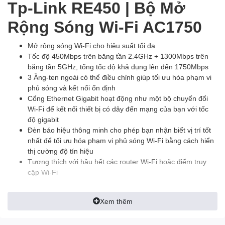
Tp-Link RE450 | Bộ Mở
Rộng Sóng Wi-Fi AC1750
Mở rộng sóng Wi-Fi cho hiệu suất tối đa
Tốc độ 450Mbps trên băng tần 2.4GHz + 1300Mbps trên
băng tần 5GHz, tổng tốc độ khả dụng lên đến 1750Mbps
3 Ăng-ten ngoài có thể điều chỉnh giúp tối ưu hóa phạm vi
phủ sóng và kết nối ổn định
Cổng Ethernet Gigabit hoạt động như một bộ chuyển đổi
Wi-Fi để kết nối thiết bị có dây đến mạng của bạn với tốc
độ gigabit
Đèn báo hiệu thông minh cho phép bạn nhận biết vị trí tốt
nhất để tối ưu hóa phạm vi phủ sóng Wi-Fi bằng cách hiển
thị cường độ tín hiệu
Tương thích với hầu hết các router Wi-Fi hoặc điểm truy
cập Wi-Fi
Phạm vi phủ sóng lên đến 900 m2*
Xem thêm