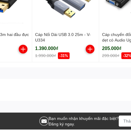
 3m hai đầu đực
Cáp Nối Dài USB 3.0 25m - V-
Cáp chuyển đổ
U334
dẹt có Audio U
Chính hãng
1.390.000₫
205.000₫
1.990.000₫
299.000₫
-31%
-32
Bạn muốn nhận khuyến mãi đặc biệt?
Đăng ký ngay.