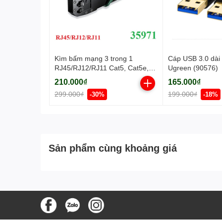
Kìm bấm mạng 3 trong 1
Cáp USB 3.0 dài
RJ45/RJ12/RJ11 Cat5, Cat5e,
Ugreen (90576)
Cat6 Ugreen 35971
210.000₫
165.000₫
299.000₫
199.000₫
-30%
-18%
Sản phẩm cùng khoảng giá