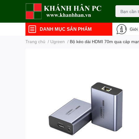
DANH MỤC SẢN PHẨM
Giới
Trang chủ
/
Ugreen
/
Bộ kéo dài HDMI 70m qua cáp m