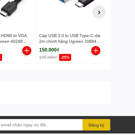
i HDMI to VGA
Cáp USB 3.0 to USB Type-C dài
Hub 6 in 1 U
green 40248
2m chính hãng Ugreen 20884
Displayport, 
cao cấp
C x1, sạc PD
150.000₫
690.000₫
4K/60Hz Ugr
199.000₫
990.000₫
%
-25%
-3
Đăng ký