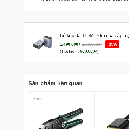
Bộ kéo dài HDMI 70m qua cáp 
1.490.000₫
1.990.000₫
-25%
(Tiết kiệm:
500.000₫
)
Sản phẩm liên quan