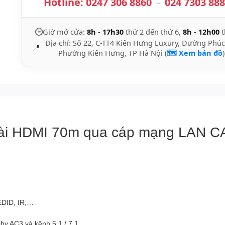
Hotline:
0247 306 8860
-
024 7303 88
🕒
Giờ mở cửa:
8h - 17h30
thứ 2 đến thứ 6,
8h - 12h00
t
Địa chỉ: Số 22, C-TT4 Kiến Hưng Luxury, Đường Phúc
📍
Phường Kiến Hưng, TP Hà Nội (
🗺️ Xem bản đồ
)
 dài HDMI 70m qua cáp mạng LAN 
EDID, IR,…
by AC3 và kênh 5.1 / 7.1