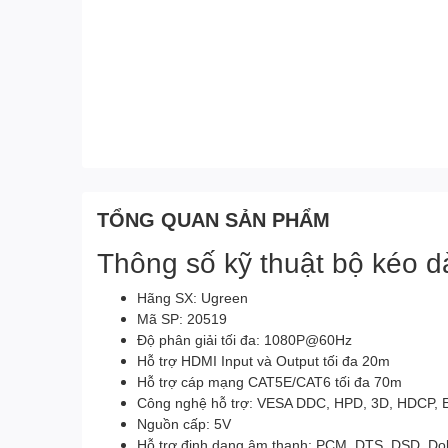
TỔNG QUAN SẢN PHẨM
Thông số kỹ thuật bộ kéo
Hãng SX: Ugreen
Mã SP: 20519
Độ phân giải tối đa: 1080P@60Hz
Hỗ trợ HDMI Input và Output tối đa 20m
Hỗ trợ cáp mạng CAT5E/CAT6 tối đa 70m
Công nghệ hỗ trợ: VESA DDC, HPD, 3D, HDCP, 
Nguồn cấp: 5V
Hỗ trợ định dạng âm thanh: PCM, DTS, DSD, Dol