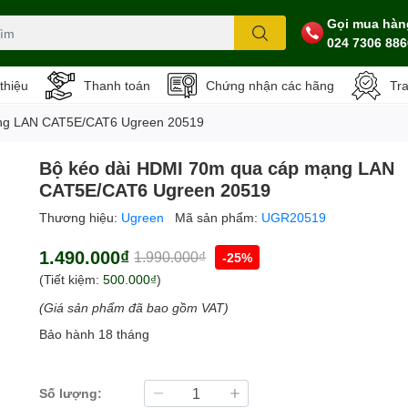
Gọi mua hàn
024 7306 886
 thiệu
Thanh toán
Chứng nhận các hãng
Tr
ạng LAN CAT5E/CAT6 Ugreen 20519
Bộ kéo dài HDMI 70m qua cáp mạng LAN
CAT5E/CAT6 Ugreen 20519
Thương hiệu:
Ugreen
Mã sản phẩm:
UGR20519
1.490.000₫
1.990.000₫
-25%
(Tiết kiệm:
500.000₫
)
(Giá sản phẩm đã bao gồm VAT)
Bảo hành 18 tháng
Số lượng: