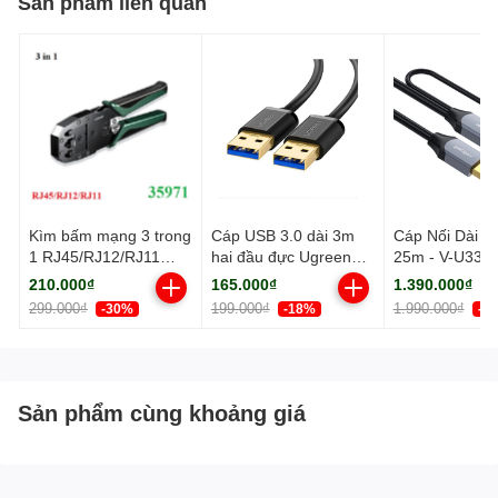
Sản phẩm liên quan
Kìm bấm mạng 3 trong
Cáp USB 3.0 dài 3m
Cáp Nối Dài U
1 RJ45/RJ12/RJ11
hai đầu đực Ugreen
25m - V-U334
Cat5, Cat5e, Cat6
(90576)
210.000₫
165.000₫
1.390.000₫
Ugreen 35971
299.000₫
199.000₫
1.990.000₫
-30%
-18%
-3
Sản phẩm cùng khoảng giá