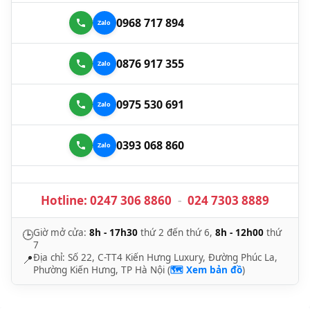
0968 717 894
0876 917 355
0975 530 691
0393 068 860
Hotline:
0247 306 8860
-
024 7303 8889
Giờ mở cửa:
8h - 17h30
thứ 2 đến thứ 6,
8h - 12h00
thứ
🕒
7
Địa chỉ: Số 22, C-TT4 Kiến Hưng Luxury, Đường Phúc La,
📍
Phường Kiến Hưng, TP Hà Nội (
🗺️ Xem bản đồ
)