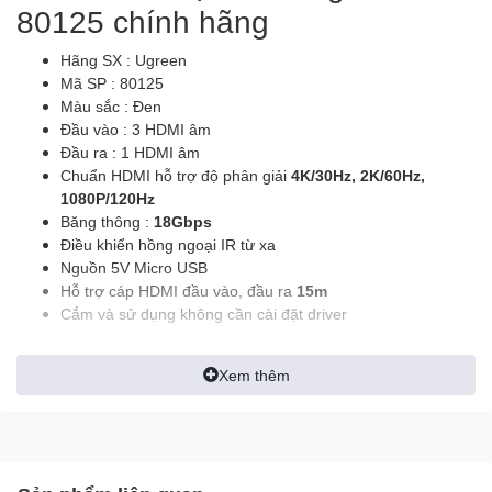
80125 chính hãng
Hãng SX : Ugreen
Mã SP : 80125
Màu sắc : Đen
Đầu vào : 3 HDMI âm
Đầu ra : 1 HDMI âm
Chuẩn HDMI hỗ trợ độ phân giải
4K/30Hz, 2K/60Hz,
1080P/120Hz
Băng thông :
18Gbps
Điều khiển hồng ngoại IR từ xa
Nguồn 5V Micro USB
Hỗ trợ cáp HDMI đầu vào, đầu ra
15m
Cắm và sử dụng không cần cài đặt driver
Xem thêm