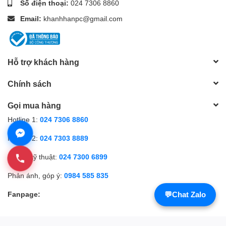
Số điện thoại:
024 7306 8860
Email:
khanhhanpc@gmail.com
Hỗ trợ khách hàng
Chính sách
Gọi mua hàng
Hotline 1:
024 7306 8860
Hotline 2:
024 7303 8889
Hỗ trợ kỹ thuật:
024 7300 6899
Phản ánh, góp ý:
0984 585 835
Fanpage:
💬
Chat Zalo