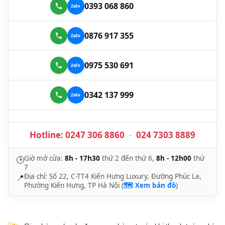
0393 068 860
0876 917 355
0975 530 691
0342 137 999
Hotline:
0247 306 8860
-
024 7303 8889
Giờ mở cửa:
8h - 17h30
thứ 2 đến thứ 6,
8h - 12h00
thứ
🕒
7
Địa chỉ: Số 22, C-TT4 Kiến Hưng Luxury, Đường Phúc La,
📍
Phường Kiến Hưng, TP Hà Nội (
🗺️ Xem bản đồ
)