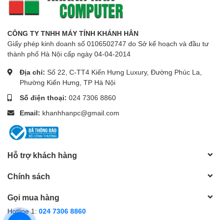
Power Supply
Cung cấp điện bên ngoài
Max Power
2.4W
Consumption
CÔNG TY TNHH MÁY TÍNH KHÁNH HÂN
Safety & Emission
FCC, CE, RoHS
Giấy phép kinh doanh số 0106502747 do Sở kế hoạch và đầu tư
Nhiệt độ hoạt động: 0℃~40 ℃ (32
thành phố Hà Nội cấp ngày 04-04-2014
℉~104℉)
Nhiệt độ lưu trữ: -40℃~70 ℃ (-40
Địa chỉ:
Số 22, C-TT4 Kiến Hưng Luxury, Đường Phúc La,
Môi trường
℉~158℉)
Phường Kiến Hưng, TP Hà Nội
Độ ẩm hoạt động: 10%~90% không
ngưng tụ
Số điện thoại:
024 7306 8860
Độ ẩm lưu trữ: 5%~90% không ngưng tụ
Email:
khanhhanpc@gmail.com
Hỗ trợ khách hàng
Chính sách
Gọi mua hàng
Hotline 1:
024 7306 8860