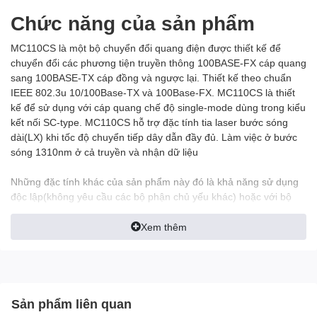
Chức năng của sản phẩm
MC110CS là một bộ chuyển đổi quang điện được thiết kế để
chuyển đổi các phương tiện truyền thông 100BASE-FX cáp quang
sang 100BASE-TX cáp đồng và ngược lại. Thiết kế theo chuẩn
IEEE 802.3u 10/100Base-TX và 100Base-FX. MC110CS là thiết
kế để sử dụng với cáp quang chế độ single-mode dùng trong kiểu
kết nối SC-type. MC110CS hỗ trợ đặc tính tia laser bước sóng
dài(LX) khi tốc độ chuyển tiếp dây dẫn đầy đủ. Làm việc ở bước
sóng 1310nm ở cả truyền và nhận dữ liệu
Những đặc tính khác của sản phẩm này đó là khả năng sử dụng
độc lập(không yêu cầu các bộ phận chủ yếu khác) hoặc với bộ
khung TL-MC1400 của TP-LINK. Tự động MDI/MDI-X cho cổng
TX, tự động điều chỉnh chế độ duplex. MC110CS sẽ truyền tải
Xem thêm
như cáp quang với với khoảng cách rất lớn, nếu sử dụng cáp
quang ở chế độ single-mode có thể lên tới khoảng cách 20km
Sản phẩm liên quan
MEDIA CONVERTER & MODULE