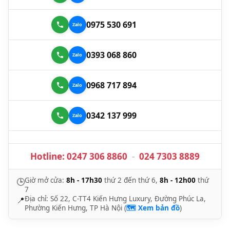
0975 530 691
0393 068 860
0968 717 894
0342 137 999
Hotline:
0247 306 8860
-
024 7303 8889
Giờ mở cửa:
8h - 17h30
thứ 2 đến thứ 6,
8h - 12h00
thứ
🕒
7
Địa chỉ: Số 22, C-TT4 Kiến Hưng Luxury, Đường Phúc La,
📍
Phường Kiến Hưng, TP Hà Nội (
🗺️ Xem bản đồ
)