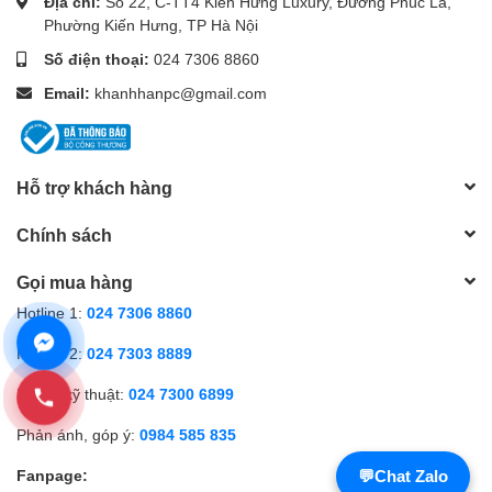
Địa chỉ:
Số 22, C-TT4 Kiến Hưng Luxury, Đường Phúc La,
Phường Kiến Hưng, TP Hà Nội
Số điện thoại:
024 7306 8860
Email:
khanhhanpc@gmail.com
Hỗ trợ khách hàng
Chính sách
Gọi mua hàng
Hotline 1:
024 7306 8860
Hotline 2:
024 7303 8889
Hỗ trợ kỹ thuật:
024 7300 6899
Phản ánh, góp ý:
0984 585 835
Fanpage:
💬
Chat Zalo