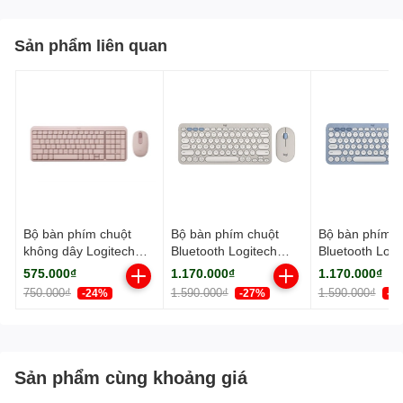
Sản phẩm liên quan
Bộ bàn phím chuột
Bộ bàn phím chuột
Bộ bàn phím c
không dây Logitech
Bluetooth Logitech
Bluetooth Logi
MK250 Bluetooth Rose
Pebble 2 Combo cát
Pebble 2 Com
575.000₫
1.170.000₫
1.170.000₫
xám
xanh
750.000₫
1.590.000₫
1.590.000₫
-24%
-27%
-2
Sản phẩm cùng khoảng giá