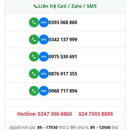
📞
Liên hệ Call / Zalo / SMS
0393 068 860
0342 137 999
0975 530 691
0876 917 355
0968 717 894
Hotline:
0247 306 8860
-
024 7303 8889
Giờ mở cửa:
8h - 17h30
thứ 2 đến thứ 6,
8h - 12h00
thứ
🕒