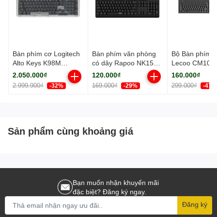
Bàn phím cơ Logitech
Bàn phím văn phòng
Bộ Bàn phím c
Alto Keys K98M
có dây Rapoo NK1500
Lecoo CM101 
Wireless Graphite
màu Đen
(USB)
2.050.000₫
120.000₫
160.000₫
2.999.900₫
169.000₫
299.000₫
-32%
-29%
-47%
Sản phẩm cùng khoảng giá
Bạn muốn nhận khuyến mãi
đặc biệt? Đăng ký ngay.
Đăng ký