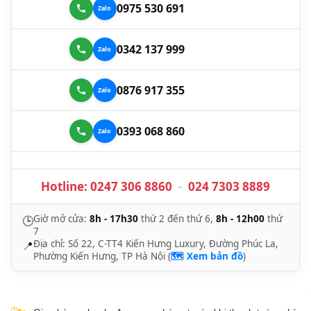
0975 530 691
0342 137 999
0876 917 355
0393 068 860
Hotline:
0247 306 8860
-
024 7303 8889
Giờ mở cửa:
8h - 17h30
thứ 2 đến thứ 6,
8h - 12h00
thứ
🕒
7
Địa chỉ: Số 22, C-TT4 Kiến Hưng Luxury, Đường Phúc La,
📍
Phường Kiến Hưng, TP Hà Nội (
🗺️ Xem bản đồ
)