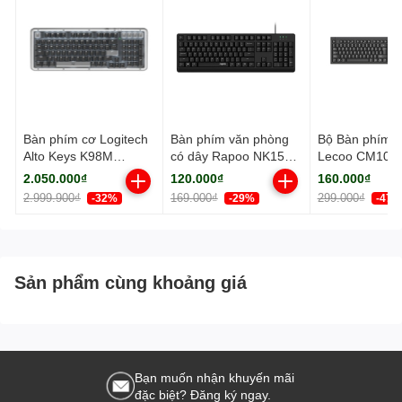
Bàn phím cơ Logitech
Bàn phím văn phòng
Bộ Bàn phím c
Alto Keys K98M
có dây Rapoo NK1500
Lecoo CM101 
Wireless Graphite
màu Đen
(USB)
2.050.000₫
120.000₫
160.000₫
2.999.900₫
169.000₫
299.000₫
-32%
-29%
-47%
Sản phẩm cùng khoảng giá
Bạn muốn nhận khuyến mãi
đặc biệt? Đăng ký ngay.