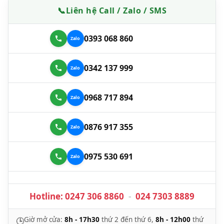
📞
Liên hệ Call / Zalo / SMS
0393 068 860
0342 137 999
0968 717 894
0876 917 355
0975 530 691
Hotline:
0247 306 8860
-
024 7303 8889
Giờ mở cửa:
8h - 17h30
thứ 2 đến thứ 6,
8h - 12h00
thứ
🕒