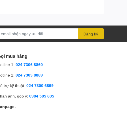
Đăng ký
ọi mua hàng
gười dùng, hạn chế hiện tưởng mỏi tay do phải đánh
otline 1:
024 7306 8860
 làm việc, đối với laptop, người dùng có thể tự do linh
otline 2:
024 7303 8889
ỗ trợ kỹ thuật:
024 7300 6899
hản ánh, góp ý:
0984 585 835
anpage: