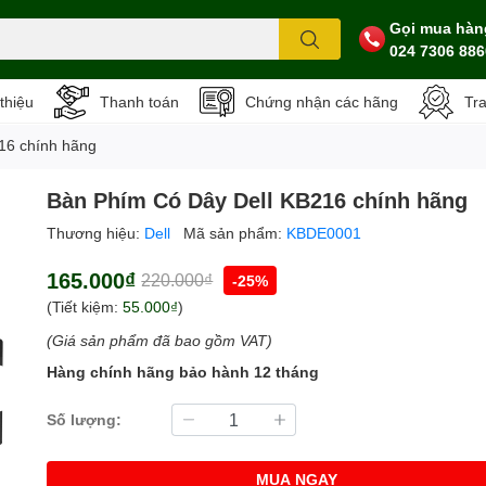
Gọi mua hàn
024 7306 886
 thiệu
Thanh toán
Chứng nhận các hãng
Tr
16 chính hãng
Bàn Phím Có Dây Dell KB216 chính hãng
Thương hiệu:
Dell
Mã sản phẩm:
KBDE0001
165.000₫
220.000₫
-25%
(Tiết kiệm:
55.000₫
)
(Giá sản phẩm đã bao gồm VAT)
Hàng chính hãng bảo hành 12 tháng
Số lượng:
MUA NGAY