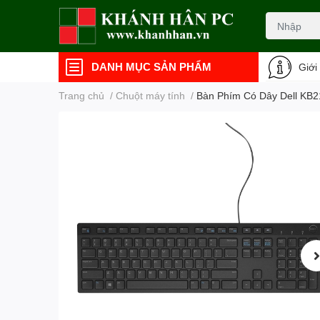
DANH MỤC SẢN PHẨM
Giới
Trang chủ
/
Chuột máy tính
/
Bàn Phím Có Dây Dell KB2