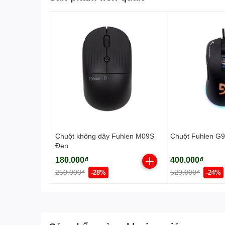
Chuột không dây Fuhlen M09S
Chuột Fuhlen G9
Đen
180.000₫
400.000₫
250.000₫
520.000₫
-28%
-24%