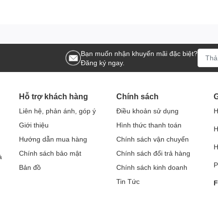
Bạn muốn nhận khuyến mãi đặc biệt?
Đăng ký ngay.
háy nổ, bảo vệ tốt linh kiện bên trong
Hỗ trợ khách hàng
Chính sách
G
ợng kẹt phím hay mất kí tự khi sử dụng. Tạo cảm giác thoải mái cho n
Liên hệ, phản ánh, góp ý
Điều khoản sử dụng
H
ính hay laptop của người dùng, có thể đặt case ở dưới hay bên trên bàn
Giới thiệu
Hình thức thanh toán
H
c nhu cầu sử dụng của người dùng.
Hướng dẫn mua hàng
Chính sách vận chuyển
H
Chính sách bảo mật
Chính sách đổi trả hàng
à
P
Bản đồ
Chính sách kinh doanh
Tin Tức
F