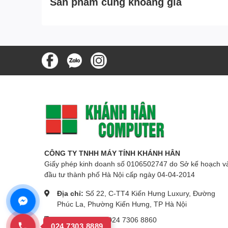
Sản phẩm cùng khoảng giá
Chất liệu cao cấp, độ bền cao, chống va đập và c
Phím bấm chắc chắn, dứ khoát, không có hiện tư
máy trong thời gian dài.
Dây cáp dài phù hợp với các vị trí đặt case máy t
hoạt vị trí ngồi cách xa màn hình. Đáp ứng đượ
CÔNG TY TNHH MÁY TÍNH KHÁNH HÂN
Giấy phép kinh doanh số 0106502747 do Sở kế hoạch v
đầu tư thành phố Hà Nội cấp ngày 04-04-2014
Địa chỉ:
Số 22, C-TT4 Kiến Hưng Luxury, Đường
Phúc La, Phường Kiến Hưng, TP Hà Nội
Số điện thoại:
024 7306 8860
024 7303 8889