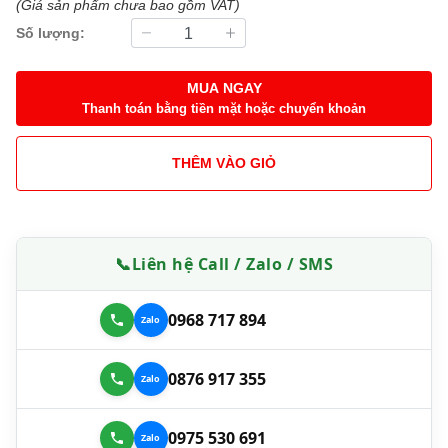
(Giá sản phẩm chưa bao gồm VAT)
Số lượng:
MUA NGAY
Thanh toán bằng tiền mặt hoặc chuyển khoản
THÊM VÀO GIỎ
📞
Liên hệ Call / Zalo / SMS
0968 717 894
0876 917 355
0975 530 691