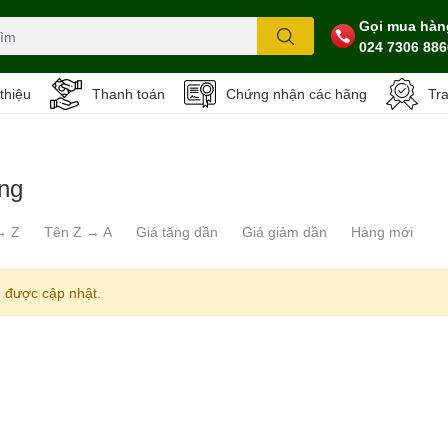
Gọi mua hàn
024 7306 886
 thiệu
Thanh toán
Chứng nhận các hãng
Tr
ạng
→ Z
Tên Z → A
Giá tăng dần
Giá giảm dần
Hàng mới
 được cập nhật.