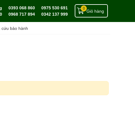
g
0393 068 860
0975 530 691
0
Giỏ hàng
0
0968 717 894
0342 137 999
a cứu bảo hành